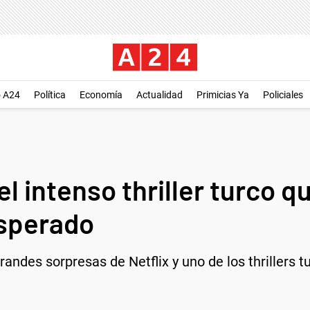
o A24
Política
Economía
Actualidad
Primicias Ya
Policiales
el intenso thriller turco q
sperado
grandes sorpresas de Netflix y uno de los thrillers