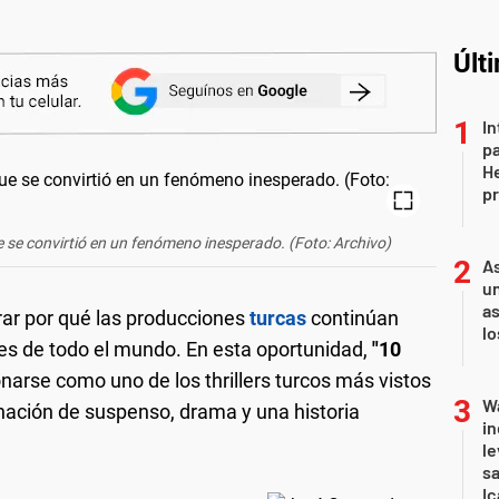
Últ
In
pa
He
pr
 que se convirtió en un fenómeno inesperado. (Foto: Archivo)
As
un
as
ar por qué las producciones
turcas
continúan
l
es de todo el mundo. En esta oportunidad,
"10
narse como uno de los thrillers turcos más vistos
Wa
nación de suspenso, drama y una historia
in
le
sa
Ic