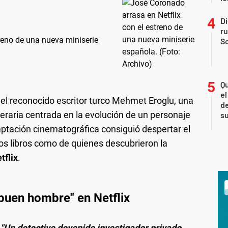
Di
r
reno de una nueva miniserie
So
Qu
el
el reconocido escritor turco Mehmet Eroglu, una
de
iteraria centrada en la evolución de un personaje
s
ptación cinematográfica consiguió despertar el
los libros como de quienes descubrieron la
tflix
.
 buen hombre" en Netflix
:
"Un detective devenido investigador privado