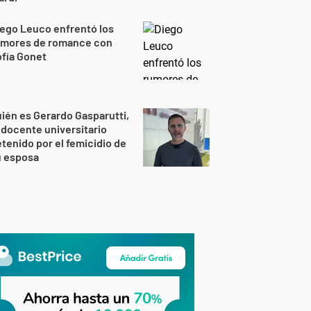
ego Leuco enfrentó los
umores de romance con
fía Gonet
ién es Gerardo Gasparutti,
 docente universitario
tenido por el femicidio de
u esposa