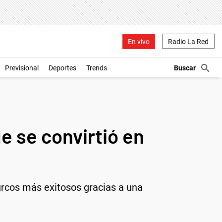
En vivo
Radio La Red
Previsional
Deportes
Trends
ue se convirtió en
 turcos más exitosos gracias a una