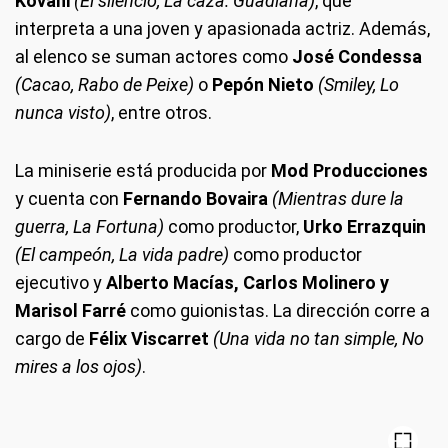
Kovani
(El silencio, La caza: Guadiana)
, que
interpreta a una joven y apasionada actriz. Además,
al elenco se suman actores como
José Condessa
(Cacao, Rabo de Peixe)
o
Pepón Nieto
(Smiley, Lo
nunca visto)
, entre otros.
La miniserie está producida por
Mod Producciones
y cuenta con
Fernando Bovaira
(Mientras dure la
guerra, La Fortuna)
como productor,
Urko Errazquin
(El campeón, La vida padre)
como productor
ejecutivo y
Alberto Macías, Carlos Molinero y
Marisol Farré
como guionistas. La dirección corre a
cargo de
Félix Viscarret
(Una vida no tan simple, No
mires a los ojos)
.