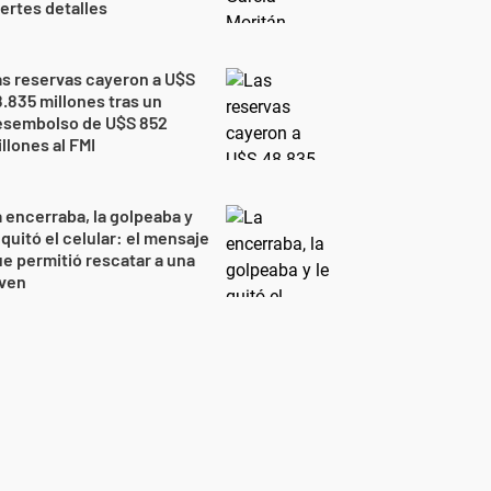
ertes detalles
s reservas cayeron a U$S
.835 millones tras un
esembolso de U$S 852
llones al FMI
 encerraba, la golpeaba y
 quitó el celular: el mensaje
e permitió rescatar a una
oven