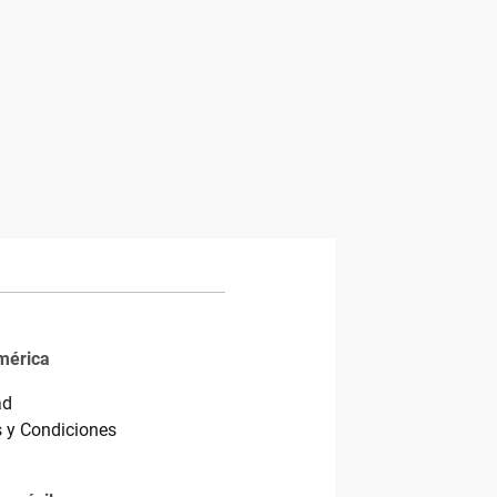
mérica
ad
 y Condiciones