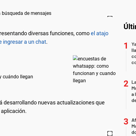
Últ
resentando diversas funciones, como
el atajo
e ingresar a un chat
.
Y
ll
co
co
y cuándo llegan
L
Mo
a 
de
stá desarrollando nuevas actualizaciones que
aplicación.
Af
Mo
do