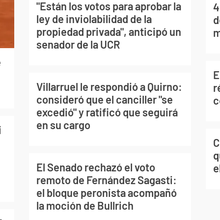
"Están los votos para aprobar la
4
ley de inviolabilidad de la
d
propiedad privada", anticipó un
m
senador de la UCR
e
E
Villarruel le respondió a Quirno:
r
consideró que el canciller "se
c
excedió" y ratificó que seguirá
en su cargo
i
C
q
El Senado rechazó el voto
e
remoto de Fernández Sagasti:
el bloque peronista acompañó
la moción de Bullrich