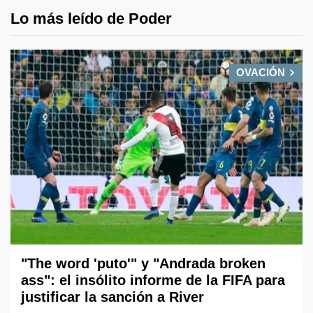
Lo más leído de Poder
OVACIÓN
"The word 'puto'" y "Andrada broken
ass": el insólito informe de la FIFA para
justificar la sanción a River