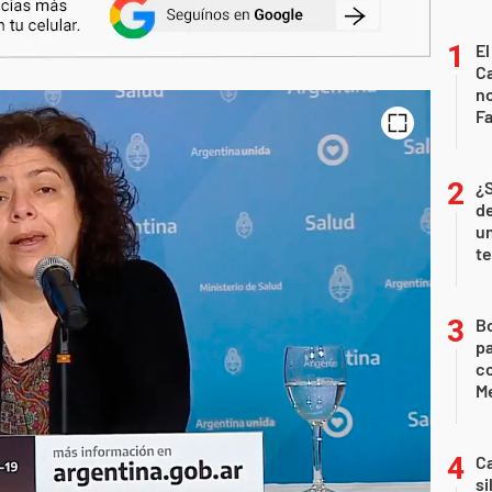
El
Ca
n
Fa
¿
de
u
te
B
pa
c
Me
Ca
si