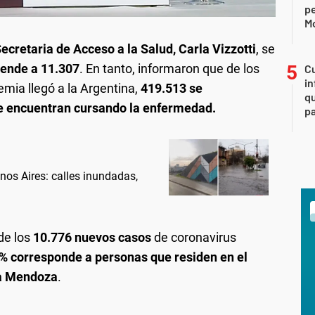
p
M
ecretaria de Acceso a la Salud, Carla Vizzotti
, se
iende a 11.307
. En tanto, informaron que de los
Cu
in
mia llegó a la Argentina,
419.513 se
qu
e encuentran cursando la enfermedad.
pa
nos Aires: calles inundadas,
de los
10.776 nuevos casos
de coronavirus
% corresponde a personas que residen en el
 a Mendoza
.