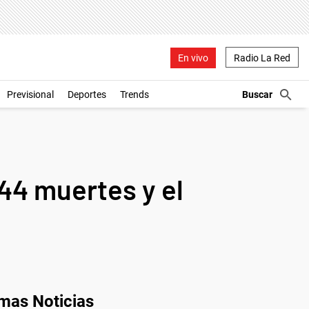
En vivo
Radio La Red
Previsional
Deportes
Trends
44 muertes y el
imas Noticias