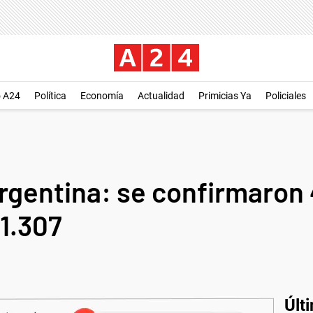
o A24
Política
Economía
Actualidad
Primicias Ya
Policiales
rgentina: se confirmaron 
11.307
Últ