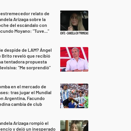
 estremecedor relato de
ndela Arizaga sobre la
oche del escándalo con
cundo Moyano: "Tuve..."
Se despide de LAM? Ángel
 Brito reveló que recibió
na tentadora propuesta
levisiva: "Me sorprendió"
omba en el mercado de
ses: tras jugar el Mundial
on Argentina, Facundo
dina cambia de club
ndela Arizaga rompió el
lencio y dejó un inesperado