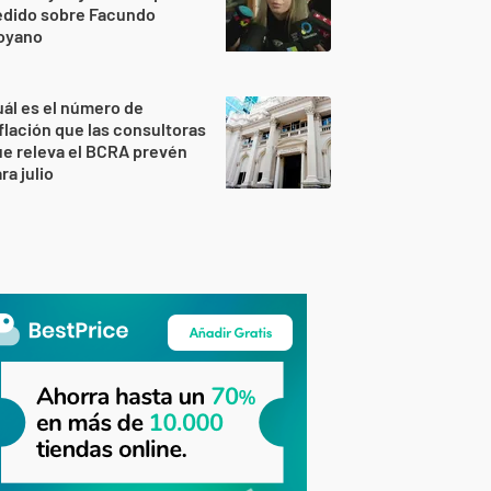
edido sobre Facundo
oyano
ál es el número de
flación que las consultoras
e releva el BCRA prevén
ra julio