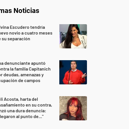
imas Noticias
lvina Escudero tendría
evo novio a cuatro meses
 su separación
na denunciante apuntó
ntra la familia Capitanich
or deudas, amenazas y
cupación de campos
li Acosta, harta del
sañamiento en su contra,
nzó una dura denuncia:
legaron al punto de..."