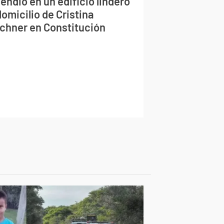
endio en un edificio lindero
domicilio de Cristina
rchner en Constitución