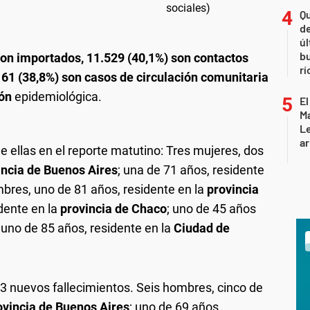
Qu
de
úl
b
son importados, 11.529 (40,1%) son contactos
rí
61 (38,8%) son casos de circulación comunitaria
ión
epidemiológica.
El
Ma
L
ar
de ellas en el reporte matutino: Tres mujeres, dos
incia de Buenos Aires
; una de 71 años, residente
mbres, uno de 81 años, residente en la
provincia
idente en la
provincia de Chaco
; uno de 45 años
y uno de 85 años, residente en la
Ciudad de
13 nuevos fallecimientos. Seis hombres, cinco de
ovincia de Buenos Aires
; uno de 69 años,