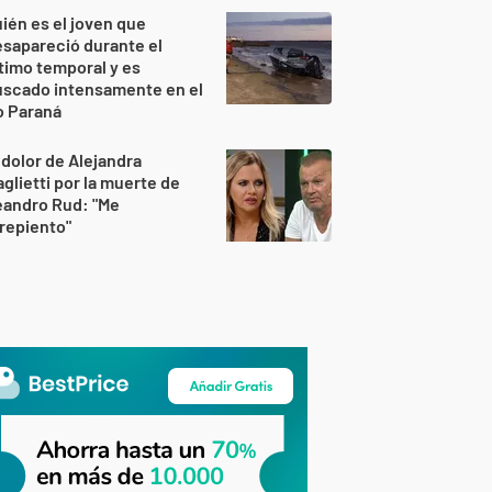
ién es el joven que
sapareció durante el
timo temporal y es
uscado intensamente en el
o Paraná
 dolor de Alejandra
glietti por la muerte de
eandro Rud: "Me
repiento"