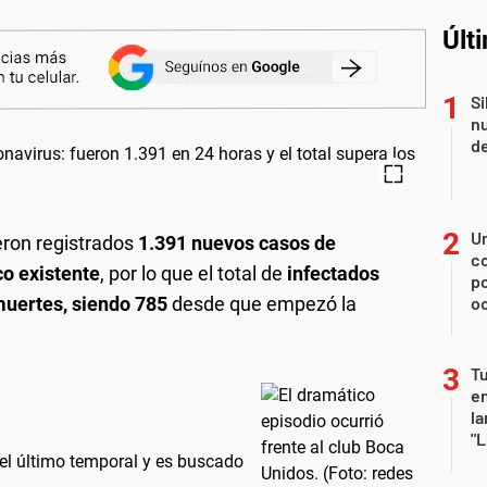
Últ
Si
nu
de
U
eron registrados
1.391 nuevos casos de
co
co existente
, por lo que el total de
infectados
p
muertes, siendo 785
desde que empezó la
o
Tu
en
la
"L
 el último temporal y es buscado