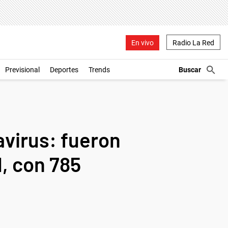
En vivo
Radio La Red
Previsional
Deportes
Trends
avirus: fueron
l, con 785