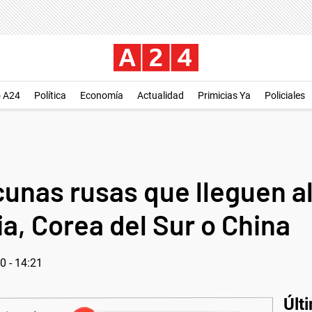
o A24
Política
Economía
Actualidad
Primicias Ya
Policiales
cunas rusas que lleguen al
ia, Corea del Sur o China
0 - 14:21
Últ