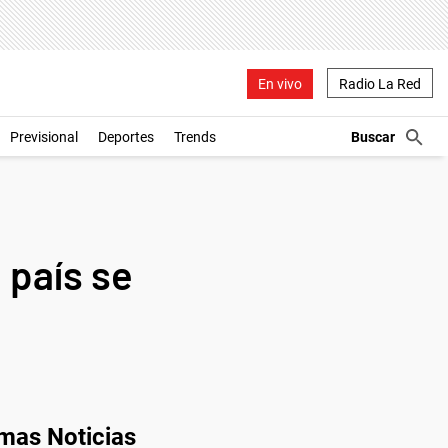
En vivo
Radio La Red
Previsional
Deportes
Trends
 país se
imas Noticias