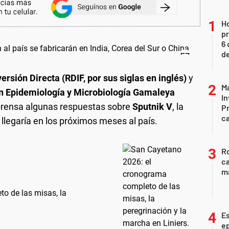
H
pr
6 
de
rsión Directa (RDIF, por sus siglas en inglés)
y
Ma
en Epidemiología y Microbiología Gamaleya
In
prensa algunas respuestas sobre
Sputnik V
, la
Pr
ca
llegaría en los próximos meses al país.
Ro
ca
m
o de las misas, la
Es
ep