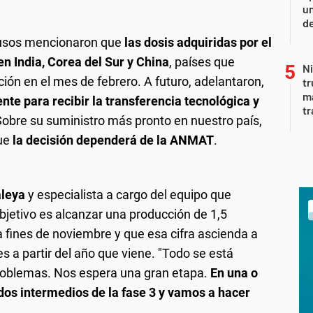
un
de
 rusos mencionaron que
las dosis adquiridas por el
n India, Corea del Sur y China
, países que
Ni
ión en el mes de febrero. A futuro, adelantaron,
tr
m
nte para recibir la transferencia tecnológica y
tr
 Sobre su suministro más pronto en nuestro país,
que
la decisión dependerá de la ANMAT
.
aleya
y especialista a cargo del equipo que
objetivo es alcanzar una producción de 1,5
a fines de noviembre y que esa cifra ascienda a
s a partir del año que viene. "Todo se está
roblemas. Nos espera una gran etapa.
En una o
os intermedios de la fase 3 y vamos a hacer