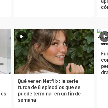
apl
có
Fur
co
per
dr
Qué ver en Netflix: la serie
turca de 8 episodios que se
ios
puede terminar en un fin de
semana