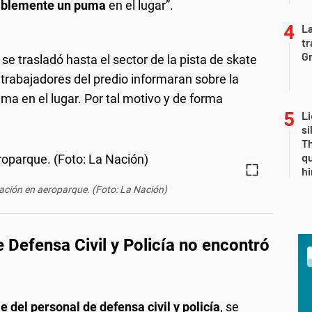
siblemente un puma
en el lugar”.
La
tr
Gr
A
se trasladó hasta el sector de la pista de skate
 trabajadores del predio informaran sobre la
ma en el lugar. Por tal motivo y de forma
Li
si
Th
qu
h
ción en aeroparque. (Foto: La Nación)
de Defensa Civil y Policía no encontró
je del personal de defensa civil y policía
, se