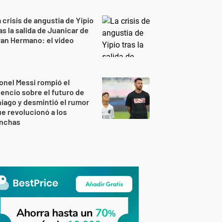
 crisis de angustia de Yipio
as la salida de Juanicar de
an Hermano: el video
onel Messi rompió el
lencio sobre el futuro de
iago y desmintió el rumor
e revolucionó a los
inchas