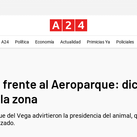
o A24
Política
Economía
Actualidad
Primicias Ya
Policiales
o frente al Aeroparque: di
la zona
 del Vega advirtieron la presidencia del animal, 
lizado.