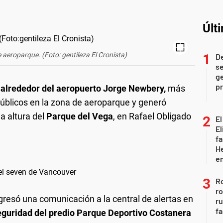
Últ
 aeroparque. (Foto: gentileza El Cronista)
D
se
ge
pr
s
alrededor del aeropuerto Jorge Newbery,
más
úblicos en la zona de aeroparque y generó
la altura del
Parque del Vega
, en Rafael Obligado
El
El
fa
He
e
 el seven de Vancouver
Ro
ro
resó una comunicación a la central de alertas en
r
fa
eguridad del predio Parque Deportivo Costanera