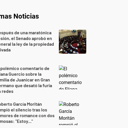
imas Noticias
espués de una maratónica
sión, el Senado aprobó en
neral la ley de la propiedad
ivada
 polémico comentario de
iana Guercio sobre la
milia de Juanicar en Gran
rmano que desató la furia
n redes
berto García Moritán
mpió el silencio tras los
umores de romance con dos
mosas: "Estoy..."