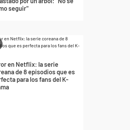
astado por un árbol: "No sé
mo seguir"
or en Netflix: la serie
reana de 8 episodios que es
fecta para los fans del K-
ama