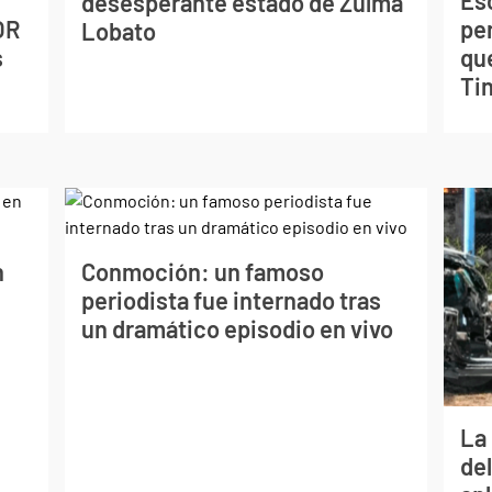
desesperante estado de Zulma
OR
pe
Lobato
s
qu
Tin
n
Conmoción: un famoso
periodista fue internado tras
un dramático episodio en vivo
La 
de