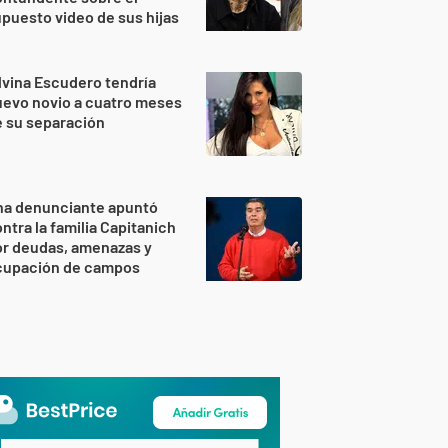
puesto video de sus hijas
lvina Escudero tendría
evo novio a cuatro meses
 su separación
na denunciante apuntó
ntra la familia Capitanich
or deudas, amenazas y
cupación de campos