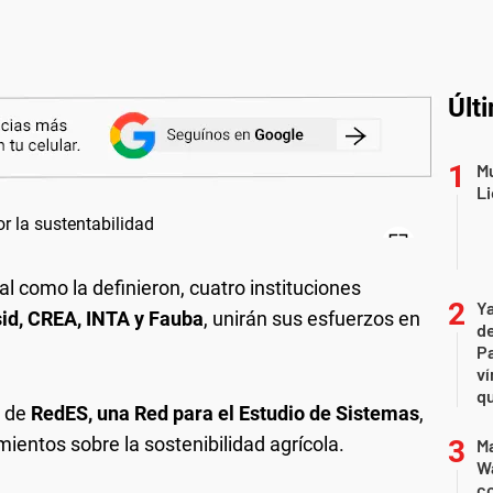
Últ
Mu
Li
l como la definieron, cuatro instituciones
Ya
id, CREA, INTA y Fauba
, unirán sus esfuerzos en
de
Pa
ví
qu
n de
RedES, una Red para el Estudio de Sistemas
,
ientos sobre la sostenibilidad agrícola.
Ma
Wa
c