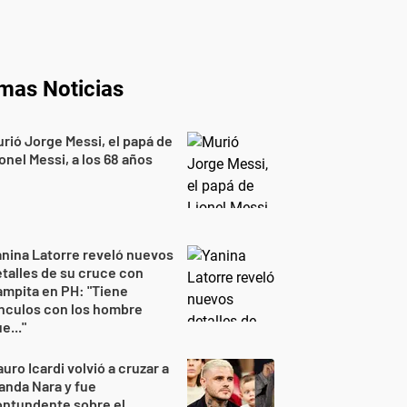
imas Noticias
rió Jorge Messi, el papá de
onel Messi, a los 68 años
nina Latorre reveló nuevos
talles de su cruce con
mpita en PH: "Tiene
nculos con los hombre
e..."
uro Icardi volvió a cruzar a
nda Nara y fue
ontundente sobre el