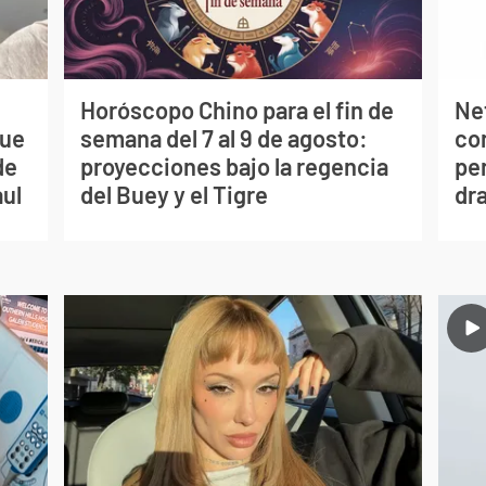
Horóscopo Chino para el fin de
Net
que
semana del 7 al 9 de agosto:
co
de
proyecciones bajo la regencia
per
aul
del Buey y el Tigre
dr