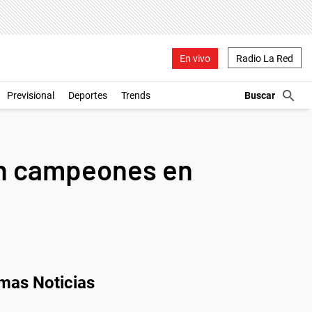
En vivo
Radio La Red
Previsional
Deportes
Trends
on campeones en
imas Noticias