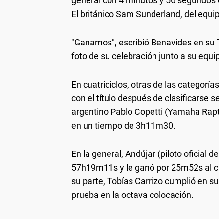
general con 4 minutos y 56 segundos 
El británico Sam Sunderland, del equi
"Ganamos", escribió Benavides en su T
foto de su celebración junto a su equip
En cuatriciclos, otras de las categorí
con el título después de clasificarse 
argentino Pablo Copetti (Yamaha Rapto
en un tiempo de 3h11m30.
En la general, Andújar (piloto oficial 
57h19m11s y le ganó por 25m52s al ch
su parte, Tobías Carrizo cumplió en su d
prueba en la octava colocación.