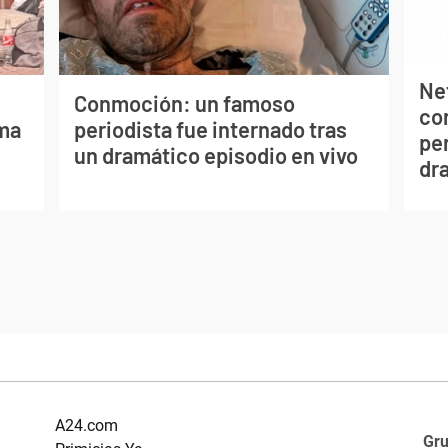
Net
Conmoción: un famoso
co
lma
periodista fue internado tras
per
un dramático episodio en vivo
dr
A24.com
Gr