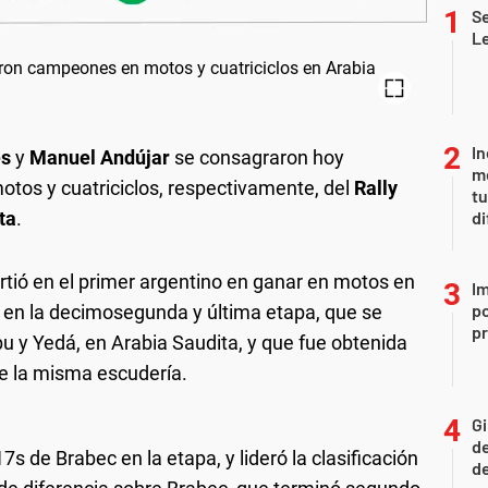
Se
L
In
es
y
Manuel Andújar
se consagraron hoy
me
os y cuatriciclos, respectivamente, del
Rally
t
ta
.
di
rtió en el primer argentino en ganar en motos en
Im
po
do en la decimosegunda y última etapa, que se
p
bu y Yedá, en Arabia Saudita, y que fue obtenida
de la misma escudería.
Gi
de
 de Brabec en la etapa, y lideró la clasificación
de