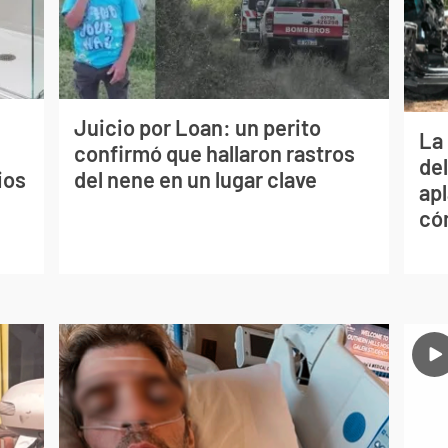
Juicio por Loan: un perito
La 
confirmó que hallaron rastros
de
ios
del nene en un lugar clave
apl
có