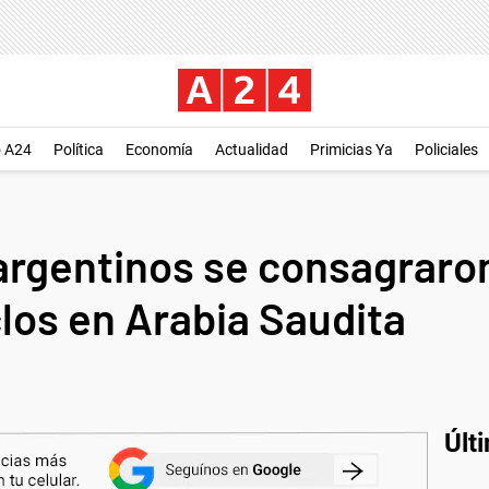
o A24
Política
Economía
Actualidad
Primicias Ya
Policiales
 argentinos se consagrar
los en Arabia Saudita
Últ