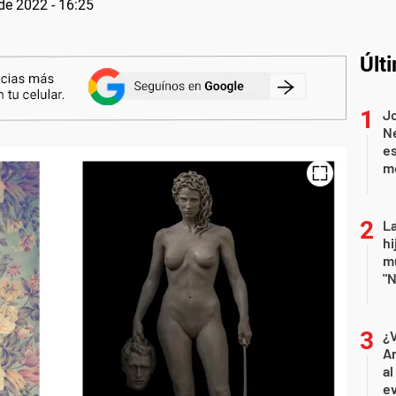
 de 2022 - 16:25
Últ
J
Ne
es
m
La
hi
mu
"N
¿
An
al
ev