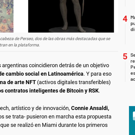
Ma
pu
d
la cabeza de Perseo, dos de las obras más destacadas que se
ran en la plataforma.
S
re
argentinas coincidieron detrás de un objetivo
Pe
es
de cambio social en Latinoamérica
. Y para eso
ac
rma de arte NFT
(activos digitales transferibles)
s contratos inteligentes de Bitcoin y RSK
.
ech, artístico y de innovación,
Connie Ansaldi,
los se trata- pusieron en marcha esta propuesta
 que se realizó en Miami durante los primeros