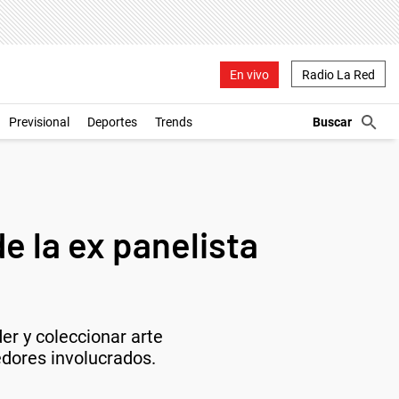
En vivo
Radio La Red
Previsional
Deportes
Trends
e la ex panelista
er y coleccionar arte
dores involucrados.