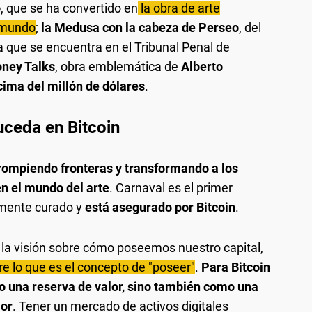
o
, que se ha convertido en
la obra de arte
 mundo
;
la Medusa con la cabeza de Perseo
, del
ra que se encuentra en el Tribunal Penal de
ney Talks
, obra emblemática de
Alberto
cima del millón de dólares
.
uceda en Bitcoin
rompiendo fronteras y transformando a los
en el mundo del arte
. Carnaval es el primer
mente curado y
está asegurado por Bitcoin
.
a visión sobre cómo poseemos nuestro capital,
re lo que es el concepto de "poseer"
.
Para Bitcoin
o una reserva de valor, sino también como una
lor
. Tener un mercado de activos digitales