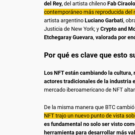
del Rey,
del artista chileno
Fab Ciraol
contemporáneo más reproducida del
artista argentino
Luciano Garbati
, ob
Justicia de New York; y
Crypto and Mo
Etchegaray Guevara
,
valorada por en
Por qué es clave que esto s
Los NFT están cambiando la cultura, 
actores tradicionales de la industria 
mercado iberoamericano de NFT alta
De la misma manera que BTC cambió l
NFT trajo un nuevo punto de vista sob
es fundamental no solo ser visto com
herramienta para desarrollar más va