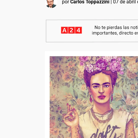
por
Carlos Toppazzini
|
07 de abril