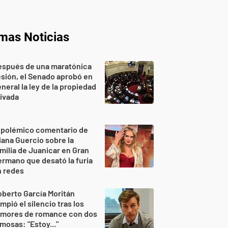
imas Noticias
espués de una maratónica
sión, el Senado aprobó en
neral la ley de la propiedad
ivada
 polémico comentario de
iana Guercio sobre la
milia de Juanicar en Gran
rmano que desató la furia
n redes
berto García Moritán
mpió el silencio tras los
umores de romance con dos
mosas: "Estoy..."