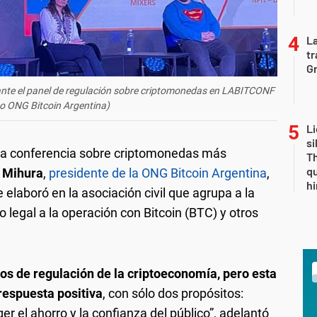
La
tr
Gr
rante el panel de regulación sobre criptomonedas en LABITCONF
o ONG Bitcoin Argentina)
Li
si
 la conferencia sobre criptomonedas más
Th
qu
 Mihura
,
presidente de la ONG Bitcoin Argentina
,
h
 elaboró en la asociación civil que agrupa a la
legal a la operación con Bitcoin (BTC) y otros
s de regulación de la criptoeconomía, pero esta
espuesta positiva
, con sólo dos propósitos:
er el ahorro y la confianza del público”, adelantó