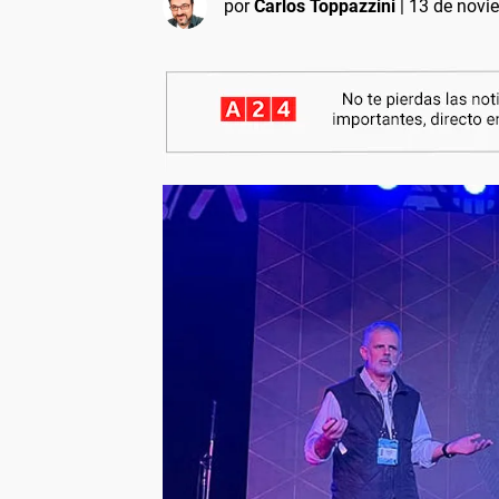
por
Carlos Toppazzini
|
13 de novi