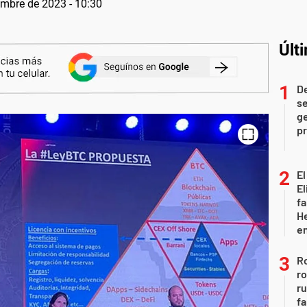
embre de 2023 - 10:30
Últ
D
se
ge
pr
El
El
fa
He
e
Ro
ro
r
fa