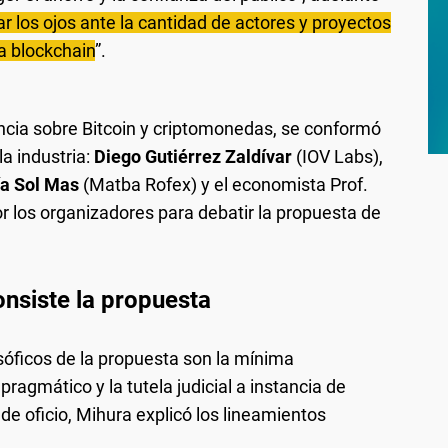
 los ojos ante la cantidad de actores y proyectos
a blockchain
”.
encia sobre Bitcoin y criptomonedas, se conformó
a industria:
Diego Gutiérrez Zaldívar
(IOV Labs),
a Sol Mas
(Matba Rofex) y el economista Prof.
r los organizadores para debatir la propuesta de
onsiste la propuesta
sóficos de la propuesta son la mínima
 pragmático y la tutela judicial a instancia de
a de oficio, Mihura explicó los lineamientos