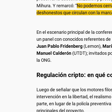
Mihura. Y remarcó: “
No podemos cerrar
deshonestos que circulan con la marc
En el escenario principal de la confer
un panel con conocidos referentes de l
Juan Pablo Fridenberg
(Lemon),
Marí
Manuel Calderón
(UTDT); invitados po
la ONG.
Regulación cripto: en qué c
Luego de señalar que los motores filo
intervención en la libertad, el realismo
parte, en lugar de la policía preventiv
principales del proyecto.