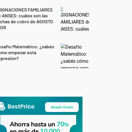
SIGNACIONES FAMILIARES
 ANSES: cuáles son las
echas de cobro de AGOSTO
026
esafío Matemático: ¿sabés
ómo empezar esta
xpresión?