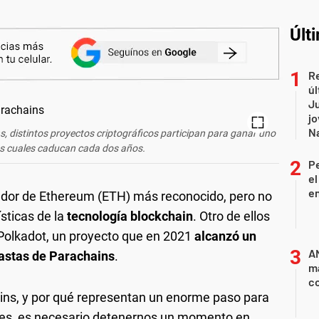
Últ
Re
úl
Ju
jo
Na
s, distintos proyectos criptográficos participan para ganar uno
los cuales caducan cada dos años.
P
el
e
ador de Ethereum (ETH) más reconocido, pero no
ísticas de la
tecnología blockchain
. Otro de ellos
Polkadot, un proyecto que en 2021
alcanzó un
AN
bastas de Parachains
.
m
co
ins, y por qué representan un enorme paso para
redes, es necesario detenernos un momento en