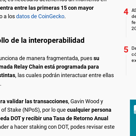
entra entre las primeras 15 con mayor
A
o a los
datos de CoinGecko
.
de
f
2
llo de la interoperabilidad
D
c
 funciona de manera fragmentada, pues
su
e
amada Relay Chain está programada para
tintas
, las cuales podrán interactuar entre ellas
.
ra validar las transacciones
, Gavin Wood y
of Stake (NPoS), por lo que
cualquier persona
eda DOT y recibir una Tasa de Retorno Anual
der a hacer staking con DOT, podes revisar este