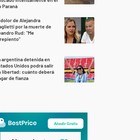
o Paraná
 dolor de Alejandra
glietti por la muerte de
eandro Rud: "Me
repiento"
 argentina detenida en
tados Unidos podrá salir
 libertad: cuánto deberá
gar de fianza