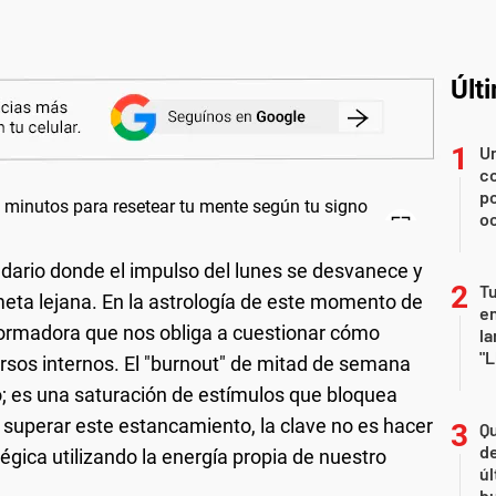
Últ
U
co
p
o
ndario donde el impulso del lunes se desvanece y
Tu
eta lejana. En la astrología de este momento de
en
ormadora que nos obliga a cuestionar cómo
la
"L
sos internos. El "burnout" de mitad de semana
o; es una saturación de estímulos que bloquea
superar este estancamiento, la clave no es hacer
Qu
de
gica utilizando la energía propia de nuestro
úl
b