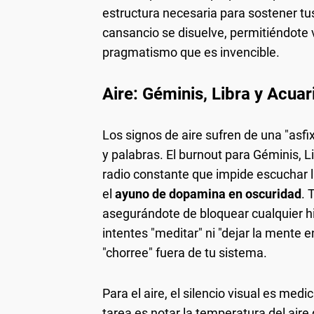
estructura necesaria para sostener tus
cansancio se disuelve, permitiéndote v
pragmatismo que es invencible.
Aire: Géminis, Libra y Acuar
Los signos de aire sufren de una "asfi
y palabras. El burnout para Géminis, L
radio constante que impide escuchar l
el
ayuno de dopamina en oscuridad
. 
asegurándote de bloquear cualquier hi
intentes "meditar" ni "dejar la mente 
"chorree" fuera de tu sistema.
Para el aire, el silencio visual es med
tarea es notar la temperatura del aire q