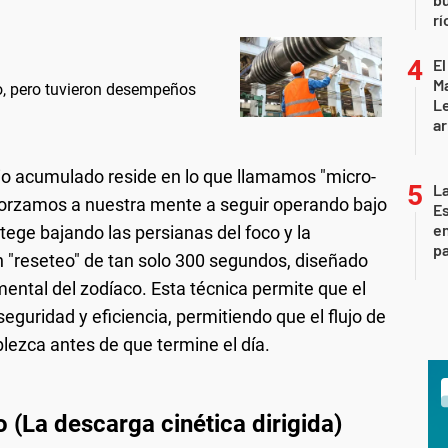
rí
El
Ma
io, pero tuvieron desempeños
L
ar
cio acumulado reside en lo que llamamos "micro-
La
forzamos a nuestra mente a seguir operando bajo
Es
en
tege bajando las persianas del foco y la
pa
n "reseteo" de tan solo 300 segundos, diseñado
ntal del zodíaco. Esta técnica permite que el
eguridad y eficiencia, permitiendo que el flujo de
lezca antes de que termine el día.
o (La descarga cinética dirigida)