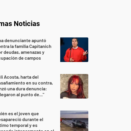
imas Noticias
na denunciante apuntó
ntra la familia Capitanich
or deudas, amenazas y
cupación de campos
li Acosta, harta del
sañamiento en su contra,
nzó una dura denuncia:
legaron al punto de..."
ién es el joven que
sapareció durante el
timo temporal y es
uscado intensamente en el