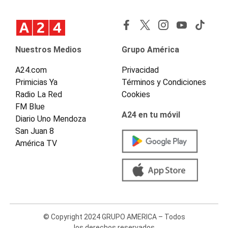
Nuestros Medios
Grupo América
A24.com
Privacidad
Primicias Ya
Términos y Condiciones
Radio La Red
Cookies
FM Blue
A24 en tu móvil
Diario Uno Mendoza
San Juan 8
América TV
© Copyright 2024 GRUPO AMERICA – Todos
los derechos reservados