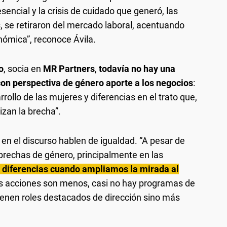
esencial y la crisis de cuidado que generó, las
se retiraron del mercado laboral, acentuando
nómica”, reconoce Ávila.
o
, socia en
MR Partners
,
todavía no hay una
con perspectiva de género aporte a los negocios
:
rollo de las mujeres y diferencias en el trato que,
zan la brecha”.
en el discurso hablen de igualdad. “A pesar de
 brechas de género, principalmente en las
as diferencias cuando ampliamos la mirada al
as acciones son menos, casi no hay programas de
tienen roles destacados de dirección sino más