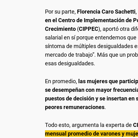
Por su parte,
Florencia Caro Sachetti
en el Centro de Implementación de Pol
Crecimiento
(
CIPPEC
), aportó otra d
salarial en sí porque entendemos que
síntoma de múltiples desigualdades e
mercado de trabajo”. Más que un probl
esas desigualdades.
En promedio,
las mujeres que partici
se desempeñan con mayor frecuencia 
puestos de decisión y se insertan en 
peores remuneraciones
.
Todo esto, argumenta la experta de
C
mensual promedio de varones y mujer