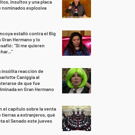
itos, insultos y una placa
e nominados explosiva
ncoya estalló contra el Big
 Gran Hermano y lo
safió: "Si me quieren
har..."
 insólita reacción de
arlotte Caniggia al
terarse de que fue
ulminada en Gran Hermano
n el capítulo sobre la venta
 tierras a extranjeros, qué
ta el Senado este jueves