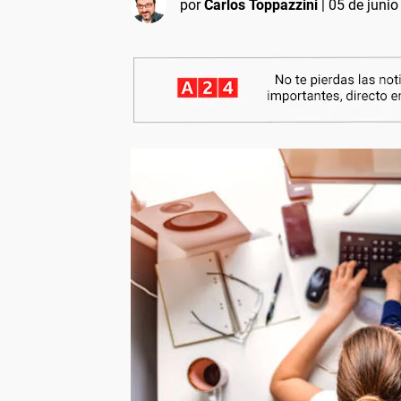
por
Carlos Toppazzini
|
05 de junio