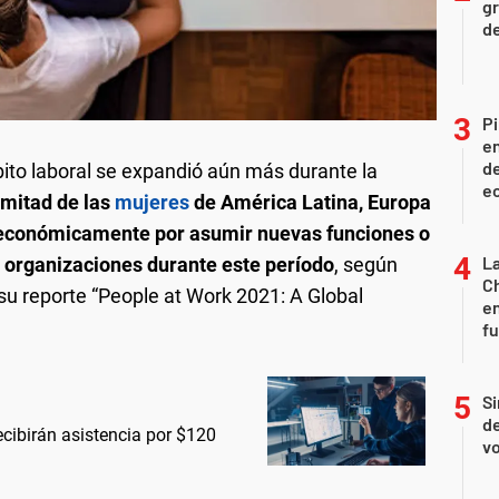
gr
d
Pi
en
de
ito laboral se expandió aún más durante la
ec
 mitad de las
mujeres
de América Latina, Europa
económicamente por asumir nuevas funciones o
La
 organizaciones durante este período
, según
Ch
su reporte “People at Work 2021: A Global
en
f
Si
de
cibirán asistencia por $120
vo