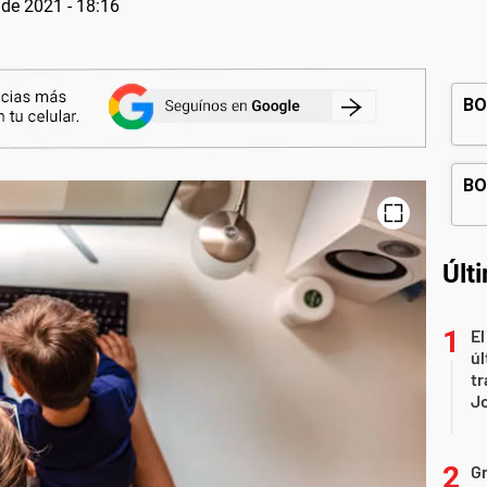
 de 2021 - 18:16
Últ
El
úl
tr
J
Gr