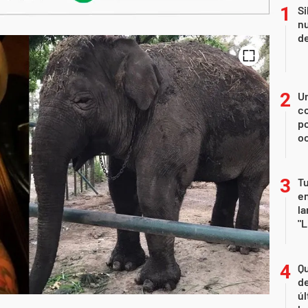
Si
nu
de
U
co
p
o
Tu
en
la
"L
Qu
de
úl