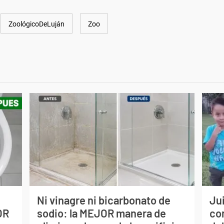
ZoológicoDeLuján
Zoo
Ni vinagre ni bicarbonato de
Jui
OR
sodio: la MEJOR manera de
co