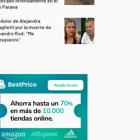
uscado intensamente en el
o Paraná
 dolor de Alejandra
glietti por la muerte de
eandro Rud: "Me
repiento"