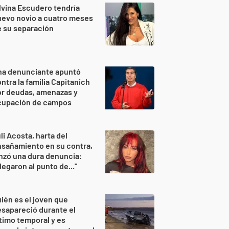
lvina Escudero tendría
evo novio a cuatro meses
 su separación
na denunciante apuntó
ntra la familia Capitanich
or deudas, amenazas y
cupación de campos
li Acosta, harta del
sañamiento en su contra,
nzó una dura denuncia:
legaron al punto de..."
ién es el joven que
sapareció durante el
timo temporal y es