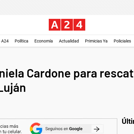
o A24
Política
Economía
Actualidad
Primicias Ya
Policiales
iela Cardone para rescata
Luján
Últ