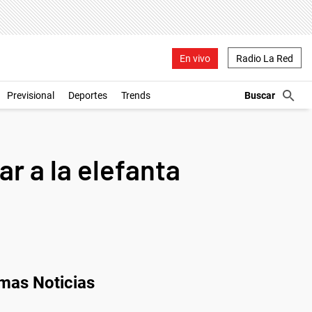
En vivo
Radio La Red
Previsional
Deportes
Trends
r a la elefanta
imas Noticias