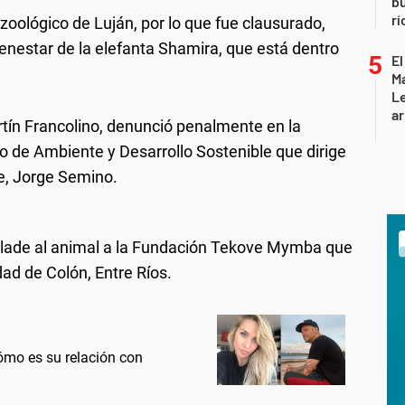
b
rí
zoológico de Luján, por lo que fue clausurado,
enestar de la elefanta Shamira, que está dentro
El
Ma
L
ar
tín Francolino, denunció penalmente en la
io de Ambiente y Desarrollo Sostenible que dirige
ue, Jorge Semino.
aslade al animal a la Fundación Tekove Mymba que
ad de Colón, Entre Ríos.
ómo es su relación con