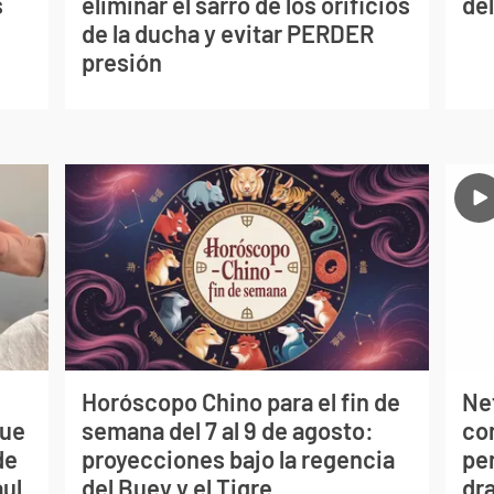
s
eliminar el sarro de los orificios
del
de la ducha y evitar PERDER
presión
Horóscopo Chino para el fin de
Net
que
semana del 7 al 9 de agosto:
co
de
proyecciones bajo la regencia
per
aul
del Buey y el Tigre
dr