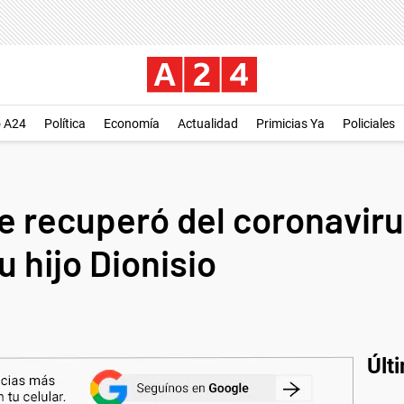
o A24
Política
Economía
Actualidad
Primicias Ya
Policiales
e recuperó del coronaviru
 hijo Dionisio
Últ