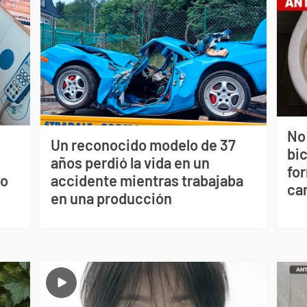
No
Un reconocido modelo de 37
bi
s
años perdió la vida en un
for
vo
accidente mientras trabajaba
can
en una producción