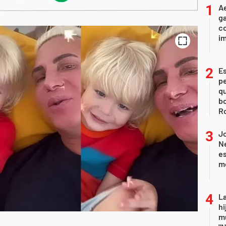
Ae
g
co
im
Es
p
qu
bo
Ro
J
Ne
es
m
La
hi
mu