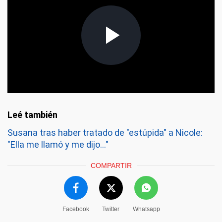
Susana tras haber tratado de "estúpida" a Nicole:
"Ella me llamó y me dijo..."
COMPARTIR
Facebook
Twitter
Whatsapp