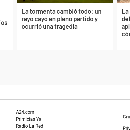
La tormenta cambió todo: un
La 
rayo cayó en pleno partido y
de
ios
ocurrió una tragedia
apl
có
A24.com
Gr
Primicias Ya
Radio La Red
Pri