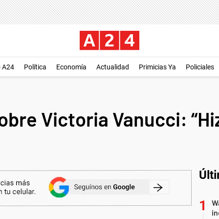
o A24
Política
Economía
Actualidad
Primicias Ya
Policiales
obre Victoria Vanucci: “H
Últ
Wa
in