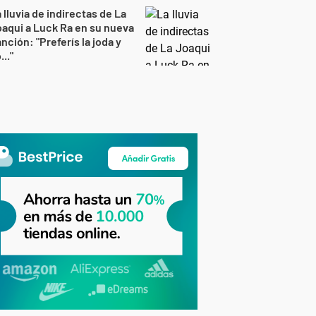
 lluvia de indirectas de La
aqui a Luck Ra en su nueva
nción: "Preferís la joda y
..."