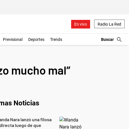
En vivo
Radio La Red
Previsional
Deportes
Trends
izo mucho mal”
imas Noticias
nda Nara lanzó una filosa
directa luego de que