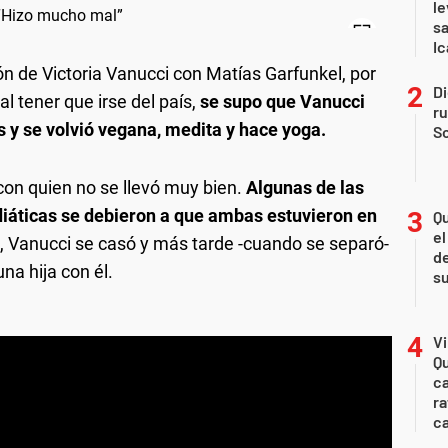
le
sa
Ic
n de Victoria Vanucci con Matías Garfunkel, por
Di
l tener que irse del país,
se supo que Vanucci
r
os y se volvió vegana, medita y hace yoga.
So
con quien no se llevó muy bien.
Algunas de las
diáticas se debieron a que ambas estuvieron en
Qu
el
, Vanucci se casó y más tarde -cuando se separó-
de
a hija con él.
s
Vi
Qu
ca
ra
c