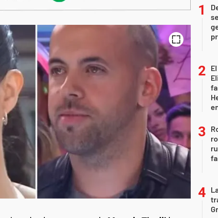
D
se
ge
pr
El
El
fa
He
e
Ro
ro
r
fa
La
tr
Gr