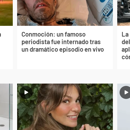
n
Conmoción: un famoso
La 
periodista fue internado tras
de
un dramático episodio en vivo
apl
có