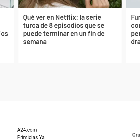
Qué ver en Netflix: la serie
Fur
turca de 8 episodios que se
co
ios
puede terminar en un fin de
per
semana
dr
A24.com
Gr
Primicias Ya