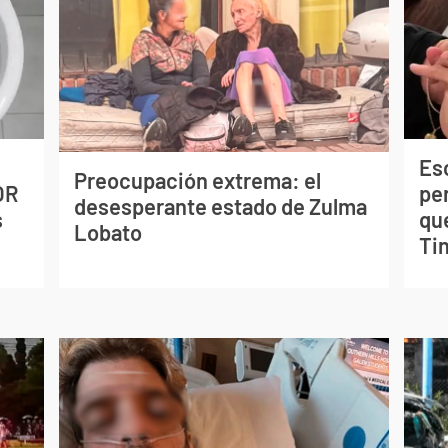
Esc
Preocupación extrema: el
OR
pe
desesperante estado de Zulma
s
qu
Lobato
Tin