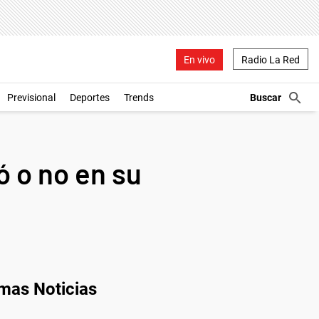
En vivo
Radio La Red
Previsional
Deportes
Trends
ó o no en su
imas Noticias