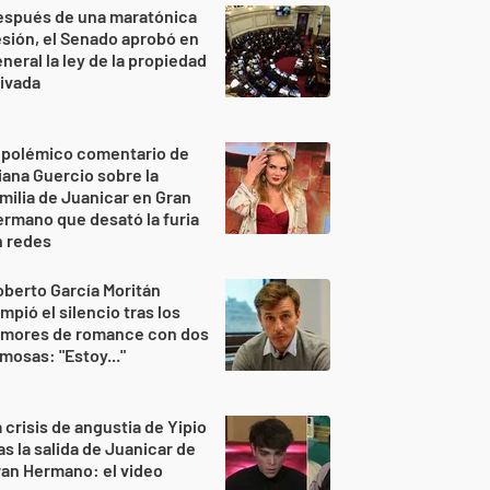
espués de una maratónica
sión, el Senado aprobó en
neral la ley de la propiedad
ivada
 polémico comentario de
iana Guercio sobre la
milia de Juanicar en Gran
rmano que desató la furia
n redes
berto García Moritán
mpió el silencio tras los
umores de romance con dos
mosas: "Estoy..."
 crisis de angustia de Yipio
as la salida de Juanicar de
an Hermano: el video