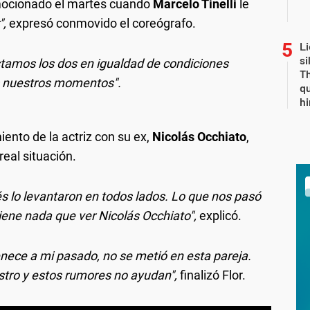
mocionado el martes cuando
Marcelo Tinelli
le
",
expresó conmovido el coreógrafo.
Li
si
tamos los dos en igualdad de condiciones
Th
s nuestros momentos".
qu
h
ento de la actriz con su ex,
Nicolás Occhiato
,
real situación.
 lo levantaron en todos lados. Lo que nos pasó
tiene nada que ver Nicolás Occhiato",
explicó.
nece a mi pasado, no se metió en esta pareja.
tro y estos rumores no ayudan",
finalizó Flor.