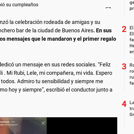
ge
pr
zó la celebración rodeada de amigas y su
El
chero bar de la ciudad de Buenos Aires
. En sus
El
eros mensajes que le mandaron y el primer regalo
fa
He
e
 dedicó un mensaje en sus redes sociales. “Feliz
Ro
ro
i . Mi Rubi, Lele, mi compañera, mi vida. Espero
r
todos. Admiro tu sensibilidad y siempre me
fa
o hoy y siempre”, escribió el conductor junto a
La
tr
Gr