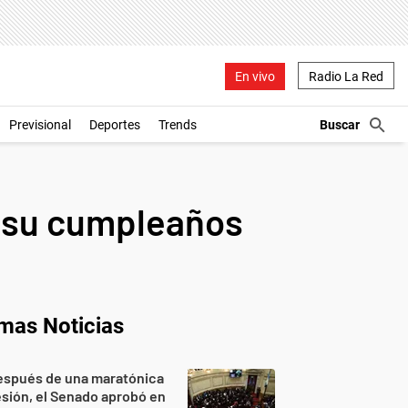
En vivo
Radio La Red
Previsional
Deportes
Trends
ió su cumpleaños
imas Noticias
espués de una maratónica
sión, el Senado aprobó en