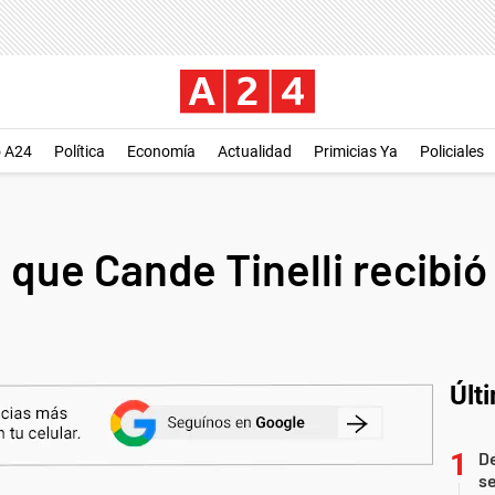
o A24
Política
Economía
Actualidad
Primicias Ya
Policiales
a que Cande Tinelli recib
Últ
D
se