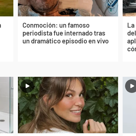
n
Conmoción: un famoso
La 
periodista fue internado tras
de
un dramático episodio en vivo
apl
có