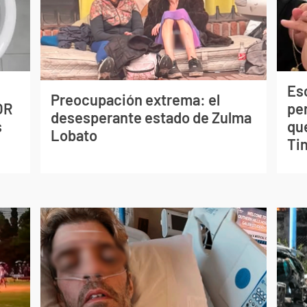
Esc
Preocupación extrema: el
OR
pe
desesperante estado de Zulma
s
qu
Lobato
Tin