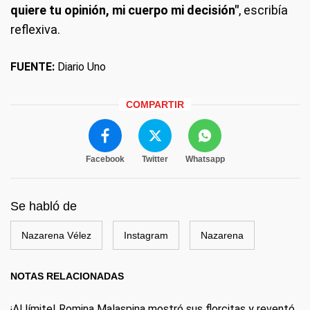
quiere tu opinión, mi cuerpo mi decisión"
, escribía
reflexiva.
FUENTE:
Diario Uno
COMPARTIR
Facebook
Twitter
Whatsapp
Se habló de
Nazarena Vélez
Instagram
Nazarena
NOTAS RELACIONADAS
¡Al límite! Romina Malaspina mostró sus florcitas y reventó