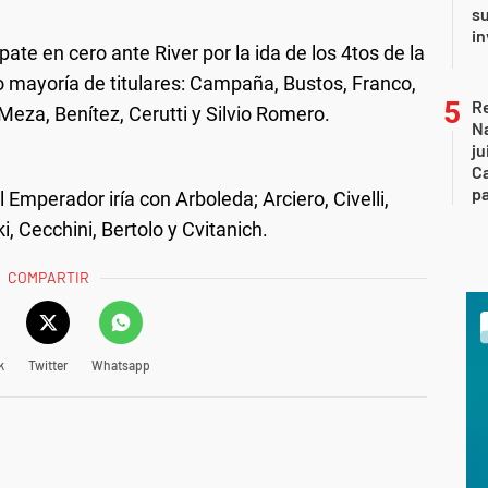
su
in
te en cero ante River por la ida de los 4tos de la
o mayoría de titulares: Campaña, Bustos, Franco,
Re
Meza, Benítez, Cerutti y Silvio Romero.
Na
ju
Ca
p
l Emperador iría con Arboleda; Arciero, Civelli,
ki, Cecchini, Bertolo y Cvitanich.
COMPARTIR
k
Twitter
Whatsapp