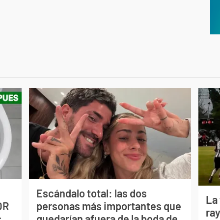
Escándalo total: las dos
La
OR
personas más importantes que
ray
s
quedarían afuera de la boda de