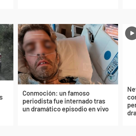
Net
Conmoción: un famoso
s
co
periodista fue internado tras
per
un dramático episodio en vivo
dr