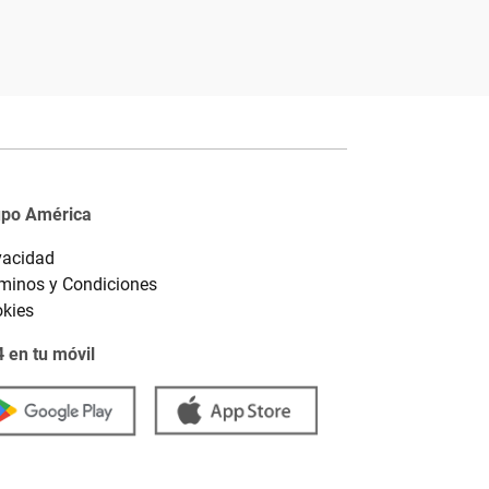
upo América
vacidad
minos y Condiciones
kies
 en tu móvil