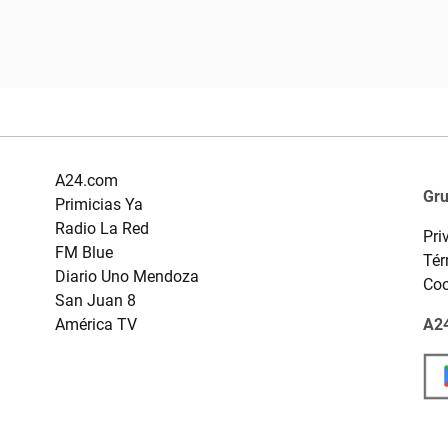
A24.com
Gr
Primicias Ya
Radio La Red
Pri
FM Blue
Tér
Diario Uno Mendoza
Coo
San Juan 8
América TV
A24