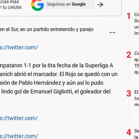
Cr
Gu
un
in
s://twitter.com/
Có
qu
pataron 1-1 por la 6ta fecha de la Superliga A
T
qu
tanich abrió el marcador. El Rojo se quedó con un
sión de Pablo Hernández y aún así lo pudo
indo gol de Emanuel Gigliotti, el goleador del
El
to
m
s://twitter.com/
Se
s://twitter.com/
la