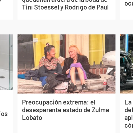
oc
Tini Stoessel y Rodrigo de Paul
Preocupación extrema: el
La 
desesperante estado de Zulma
de
ios
Lobato
apl
có