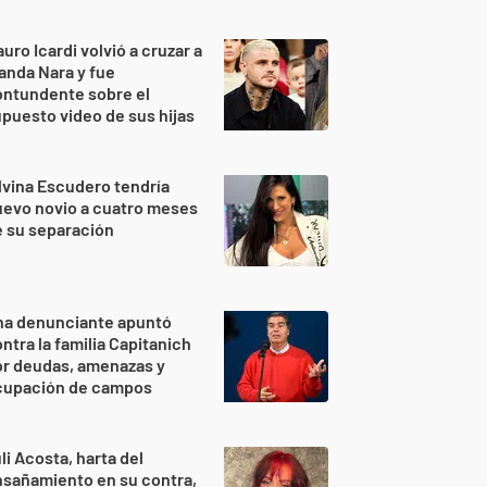
uro Icardi volvió a cruzar a
nda Nara y fue
ontundente sobre el
puesto video de sus hijas
lvina Escudero tendría
evo novio a cuatro meses
 su separación
na denunciante apuntó
ntra la familia Capitanich
or deudas, amenazas y
cupación de campos
li Acosta, harta del
sañamiento en su contra,