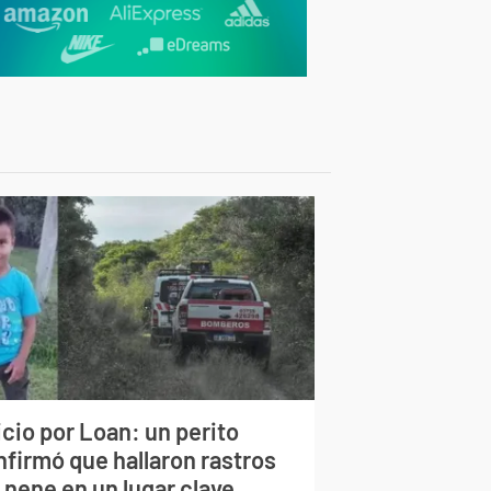
cio por Loan: un perito
nfirmó que hallaron rastros
 nene en un lugar clave