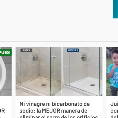
Ni vinagre ni bicarbonato de
Jui
OR
sodio: la MEJOR manera de
co
s
eliminar el sarro de los orificios
del