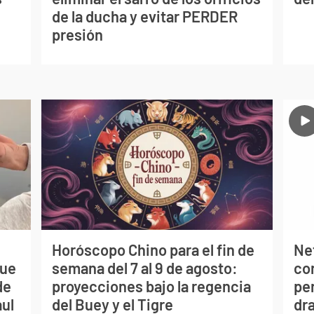
de la ducha y evitar PERDER
presión
Horóscopo Chino para el fin de
Net
que
semana del 7 al 9 de agosto:
co
de
proyecciones bajo la regencia
per
aul
del Buey y el Tigre
dr