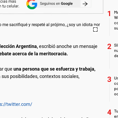
Ma
Wa
c
su
Si
lección Argentina,
escribió anoche un mensaje
nu
ebate acerca de la meritocracia.
de
ar que
una persona que se esfuerza y trabaja,
a sus posibilidades, contextos sociales,
U
co
p
o
s://twitter.com/
Tu
en