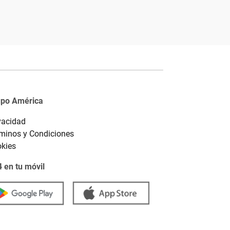
upo América
vacidad
minos y Condiciones
kies
 en tu móvil