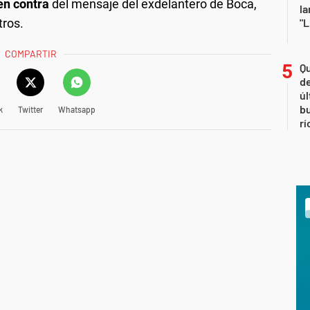
en contra
del mensaje del exdelantero de Boca,
la
tros.
"L
COMPARTIR
Qu
de
úl
b
k
Twitter
Whatsapp
rí