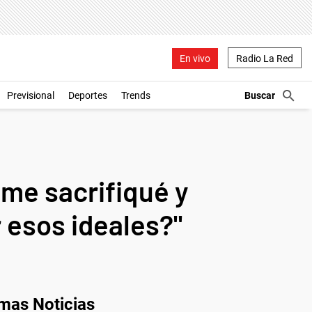
En vivo
Radio La Red
Previsional
Deportes
Trends
 me sacrifiqué y
r esos ideales?"
imas Noticias