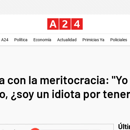
o A24
Política
Economía
Actualidad
Primicias Ya
Policiales
ea con la meritocracia: "Yo
o, ¿soy un idiota por tene
Últ