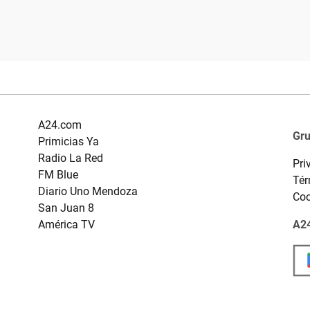
A24.com
Gr
Primicias Ya
Radio La Red
Pri
FM Blue
Tér
Diario Uno Mendoza
Coo
San Juan 8
América TV
A24