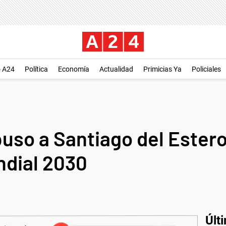
o A24
Política
Economía
Actualidad
Primicias Ya
Policiales
puso a Santiago del Ester
ndial 2030
Últ