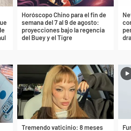
Horóscopo Chino para el fin de
Net
que
semana del 7 al 9 de agosto:
co
de
proyecciones bajo la regencia
per
aul
del Buey y el Tigre
dr
Tremendo vaticinio: 8 meses
Fur