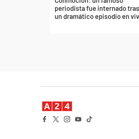
Conmoción: un famoso
periodista fue internado tra
un dramático episodio en vi