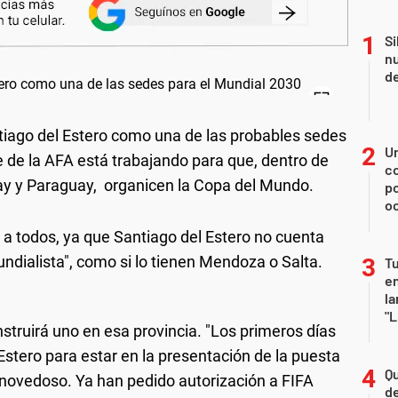
Si
nu
de
tiago del Estero como una de las probables sedes
U
e de la AFA está trabajando para que, dentro de
co
uay y Paraguay, organicen la Copa del Mundo.
p
o
a todos, ya que Santiago del Estero no cuenta
ndialista", como si lo tienen Mendoza o Salta.
Tu
en
la
"L
truirá uno en esa provincia. "Los primeros días
 Estero para estar en la presentación de la puesta
Qu
 novedoso. Ya han pedido autorización a FIFA
de