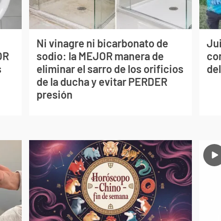
Ni vinagre ni bicarbonato de
Jui
OR
sodio: la MEJOR manera de
co
s
eliminar el sarro de los orificios
del
de la ducha y evitar PERDER
presión