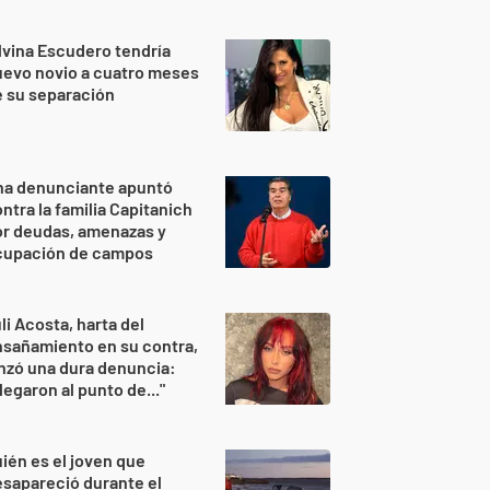
lvina Escudero tendría
evo novio a cuatro meses
 su separación
na denunciante apuntó
ntra la familia Capitanich
or deudas, amenazas y
cupación de campos
li Acosta, harta del
sañamiento en su contra,
nzó una dura denuncia:
legaron al punto de..."
ién es el joven que
sapareció durante el