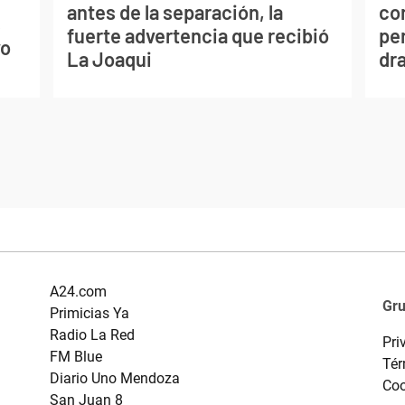
antes de la separación, la
co
s
fuerte advertencia que recibió
per
vo
La Joaqui
dr
A24.com
Gr
Primicias Ya
Radio La Red
Pri
FM Blue
Tér
Diario Uno Mendoza
Coo
San Juan 8