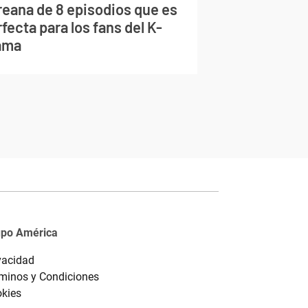
reana de 8 episodios que es
fecta para los fans del K-
ama
upo América
vacidad
minos y Condiciones
kies