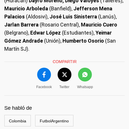
(Huracán)
Dayro Moreno, Diego Valoyes
(Talleres),
Mauricio Arboleda
(Banfield),
Jefferson Mena
Palacios
(Aldosivi),
José Luis Sinisterra
(Lanús),
Jarlan Barrera
(Rosario Central),
Mauricio Cuero
(Belgrano),
Edwar López
(Estudiantes),
Yeimar
Gómez Andrade
(Unión),
Humberto Osorio
(San
Martín SJ).
COMPARTIR
Facebook
Twitter
Whatsapp
Se habló de
Colombia
FutbolArgentino