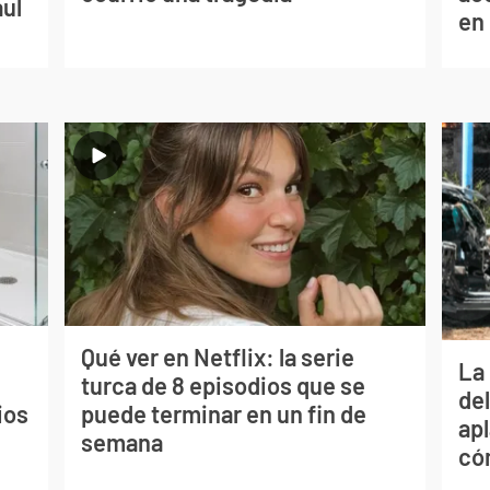
aul
en
Qué ver en Netflix: la serie
La 
turca de 8 episodios que se
de
ios
puede terminar en un fin de
apl
semana
có