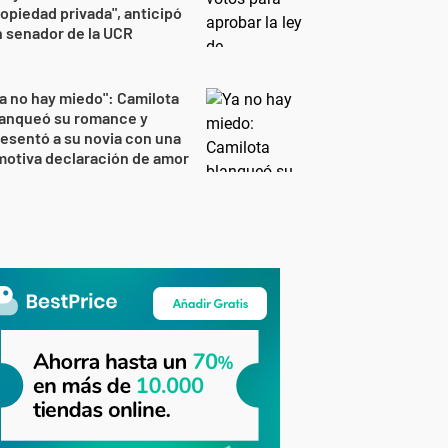
opiedad privada", anticipó
 senador de la UCR
a no hay miedo": Camilota
lanqueó su romance y
esentó a su novia con una
otiva declaración de amor