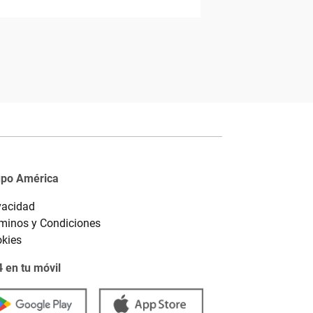
upo América
vacidad
minos y Condiciones
kies
 en tu móvil