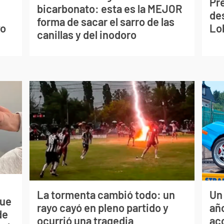
Pr
bicarbonato: esta es la MEJOR
s
de
forma de sacar el sarro de las
vo
Lo
canillas y del inodoro
La tormenta cambió todo: un
Un
que
rayo cayó en pleno partido y
año
de
ocurrió una tragedia
ac