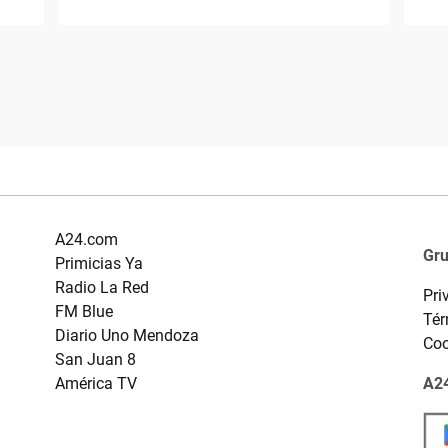
A24.com
Gr
Primicias Ya
Radio La Red
Pri
FM Blue
Tér
Diario Uno Mendoza
Coo
San Juan 8
América TV
A24