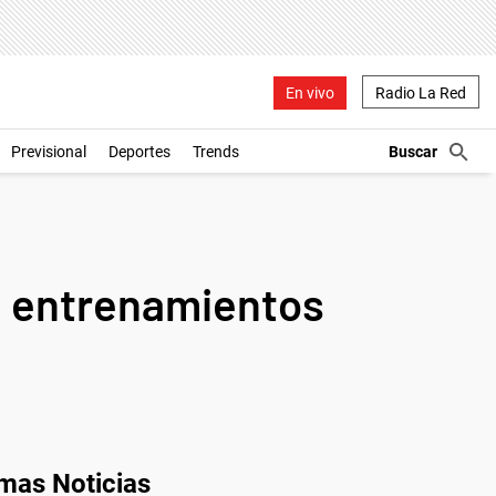
En vivo
Radio La Red
Previsional
Deportes
Trends
, entrenamientos
imas Noticias