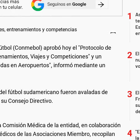
As
te
E
en
tbol (Conmebol) aprobó hoy el "Protocolo de
El
amientos, Viajes y Competiciones" y un
nu
idas en Aeropuertos", informó mediante un
vo
r del fútbol sudamericano fueron avaladas de
El
Fr
su Consejo Directivo.
su
de
 Comisión Médica de la entidad, en colaboración
"E
dicos de las Asociaciones Miembro, recopilan
la