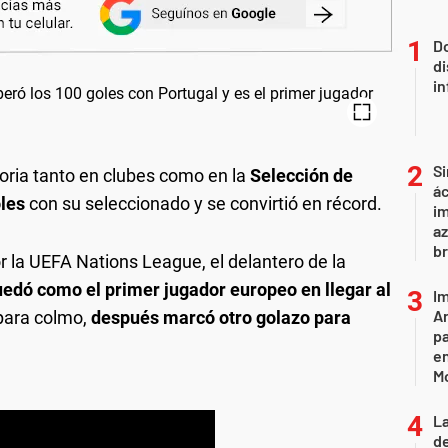
Do
di
in
Si
oria tanto en clubes como en la
Selección de
ác
oles
con su seleccionado y se convirtió en récord.
im
az
br
r la UEFA Nations League, el delantero de la
edó como el primer jugador europeo en llegar al
Im
Ar
para colmo,
después marcó otro golazo para
pa
en
M
L
de