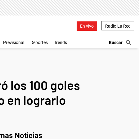
En vivo
Radio La Red
Previsional
Deportes
Trends
ó los 100 goles
o en lograrlo
imas Noticias