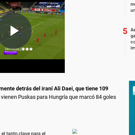
mu
un
Ae
g
co
im
mente detrás del iraní Ali Daei, que tiene 109
vienen Puskas para Hungría que marcó 84 goles
el tanto clave para el