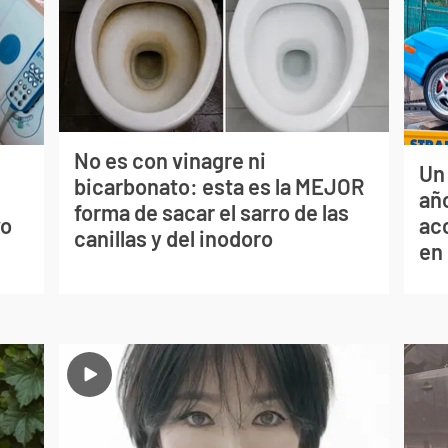
No es con vinagre ni
Un
bicarbonato: esta es la MEJOR
s
año
forma de sacar el sarro de las
vo
ac
canillas y del inodoro
en