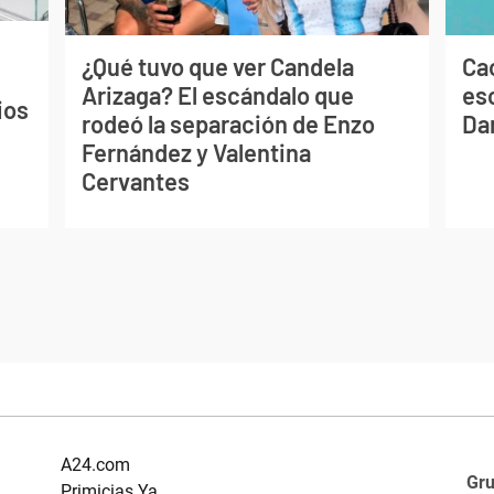
¿Qué tuvo que ver Candela
Cao
Arizaga? El escándalo que
es
ios
rodeó la separación de Enzo
Dan
Fernández y Valentina
Cervantes
A24.com
Gr
Primicias Ya