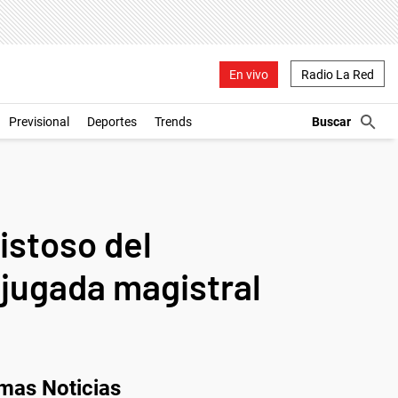
En vivo
Radio La Red
Previsional
Deportes
Trends
mistoso del
 jugada magistral
imas Noticias