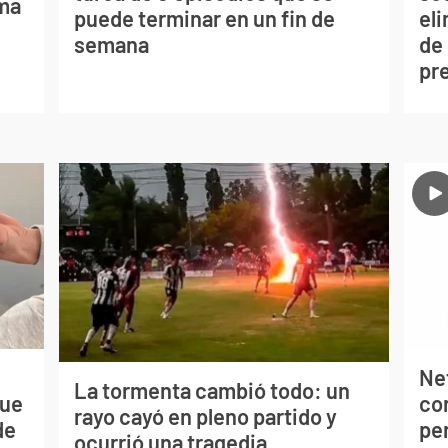
lma
puede terminar en un fin de
eli
semana
de
pr
Net
La tormenta cambió todo: un
que
co
rayo cayó en pleno partido y
de
per
ocurrió una tragedia