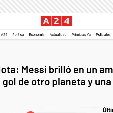
o A24
Política
Economía
Actualidad
Primicias Ya
Policiales
lota: Messi brilló en un a
gol de otro planeta y una
Últ