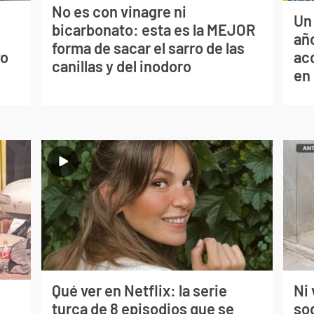
No es con vinagre ni
Un
bicarbonato: esta es la MEJOR
s
año
forma de sacar el sarro de las
vo
ac
canillas y del inodoro
en
Qué ver en Netflix: la serie
Ni 
turca de 8 episodios que se
so