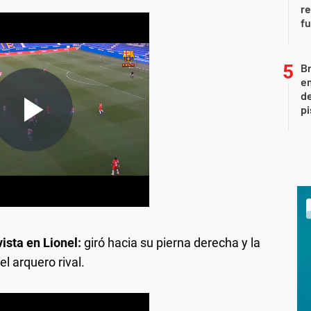
re
fu
Br
em
de
pi
ista en Lionel:
giró hacia su pierna derecha y la
el arquero rival.