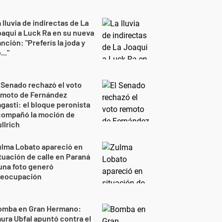
 lluvia de indirectas de La
aqui a Luck Ra en su nueva
nción: "Preferís la joda y
..."
 Senado rechazó el voto
emoto de Fernández
gasti: el bloque peronista
compañó la moción de
llrich
lma Lobato apareció en
tuación de calle en Paraná
una foto generó
reocupación
omba en Gran Hermano:
ura Ubfal apuntó contra el