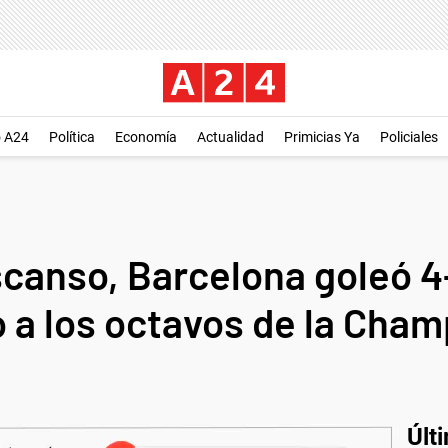
o A24
Política
Economía
Actualidad
Primicias Ya
Policiales
scanso, Barcelona goleó 4
ó a los octavos de la Cha
Últ