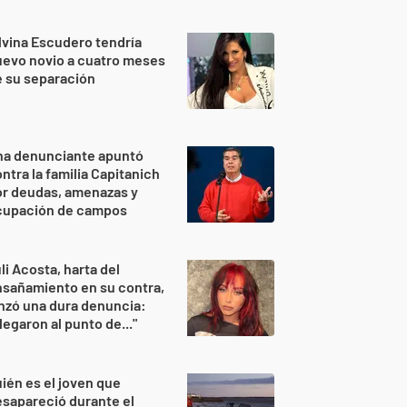
lvina Escudero tendría
evo novio a cuatro meses
 su separación
na denunciante apuntó
ntra la familia Capitanich
or deudas, amenazas y
cupación de campos
li Acosta, harta del
sañamiento en su contra,
nzó una dura denuncia:
legaron al punto de..."
ién es el joven que
sapareció durante el