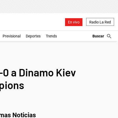
En vivo
Radio La Red
Previsional
Deportes
Trends
-0 a Dinamo Kiev
mpions
imas Noticias