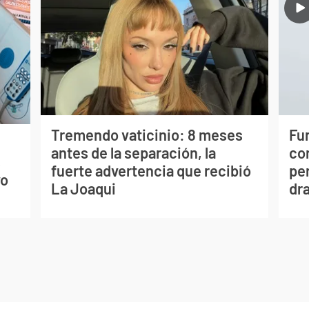
Tremendo vaticinio: 8 meses
Fur
antes de la separación, la
co
s
fuerte advertencia que recibió
per
vo
La Joaqui
dr