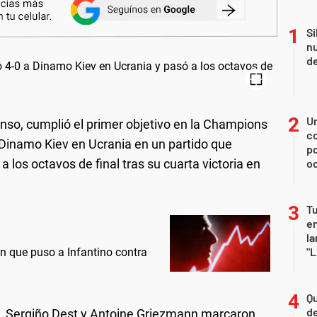
Si
nu
de
U
nso, cumplió el primer objetivo en la Champions
co
 Dinamo Kiev en Ucrania en un partido que
p
a los octavos de final tras su cuarta victoria en
o
Tu
en
la
"L
an que puso a Infantino contra
Qu
de
), Sergiño Dest y Antoine Griezmann marcaron,