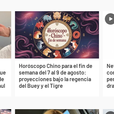
Horóscopo Chino para el fin de
Net
que
semana del 7 al 9 de agosto:
co
de
proyecciones bajo la regencia
per
aul
del Buey y el Tigre
dr