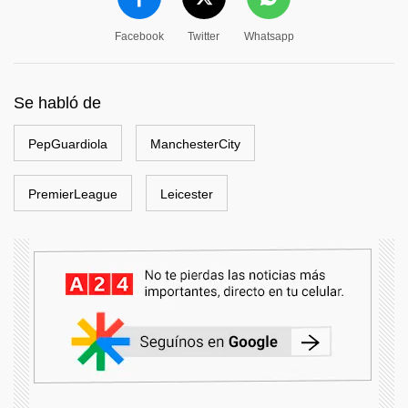
Facebook
Twitter
Whatsapp
Se habló de
PepGuardiola
ManchesterCity
PremierLeague
Leicester