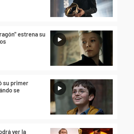
ragón" estrena su
ios
ó su primer
uándo se
drá ver la