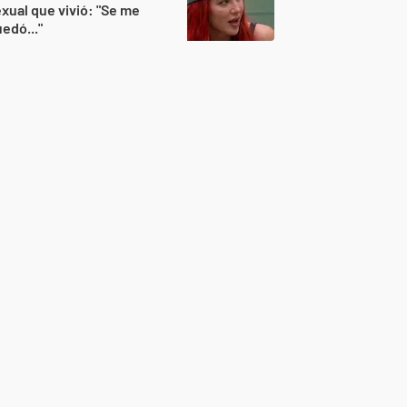
xual que vivió: "Se me
edó..."