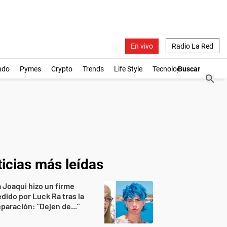
En vivo
Radio La Red
ndo
Pymes
Crypto
Trends
Life Style
Tecnología
icias más leídas
 Joaqui hizo un firme
dido por Luck Ra tras la
paración: "Dejen de..."