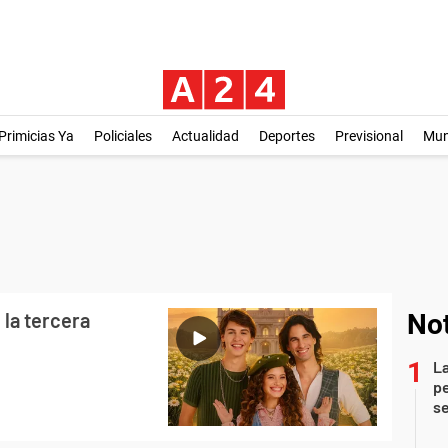
Primicias Ya
Policiales
Actualidad
Deportes
Previsional
Mu
 la tercera
Not
La
pe
se