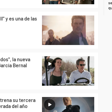
se
qu
I" y es una de las
dos", la nueva
García Bernal
trena su tercera
erada del año