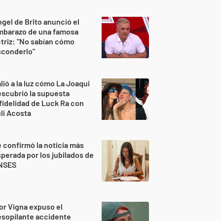
gel de Brito anunció el
mbarazo de una famosa
triz: "No sabían cómo
sconderlo"
lió a la luz cómo La Joaqui
scubrió la supuesta
fidelidad de Luck Ra con
li Acosta
 confirmó la noticia más
perada por los jubilados de
NSES
or Vigna expuso el
sopilante accidente