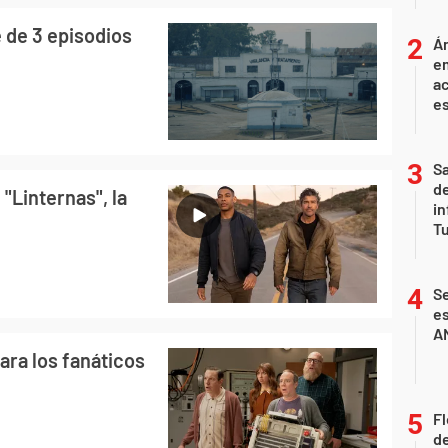
 de 3 episodios
Án
e
ac
e
Sa
de
 "Linternas", la
in
Tu
Se
es
A
ara los fanáticos
Fl
de