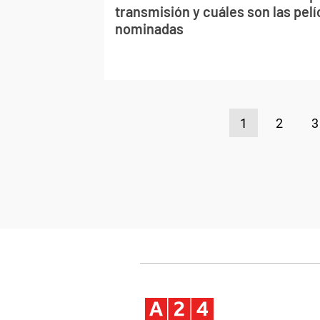
transmisión y cuáles son las pel
nominadas
1
2
3