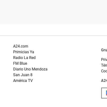
A24.com
Gr
Primicias Ya
Radio La Red
Pri
FM Blue
Tér
Diario Uno Mendoza
Coo
San Juan 8
América TV
A24