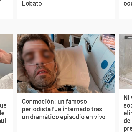
Lobato
oc
Ni 
Conmoción: un famoso
que
so
periodista fue internado tras
de
eli
un dramático episodio en vivo
aul
de
pr