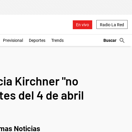
En vivo
Radio La Red
Previsional
Deportes
Trends
ia Kirchner "no
es del 4 de abril
imas Noticias