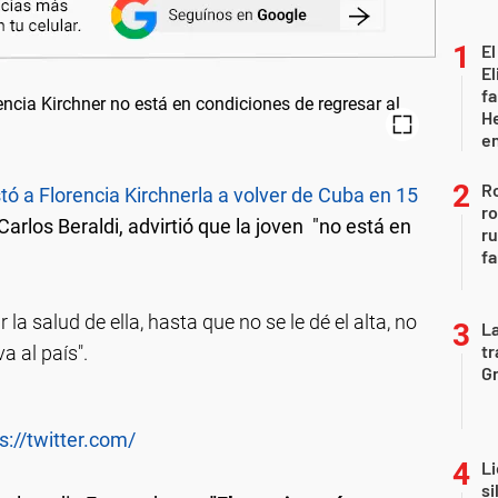
El
El
fa
He
e
Ro
nstó a Florencia Kirchnerla a volver de Cuba en 15
ro
Carlos Beraldi, advirtió que la joven "no está en
r
fa
la salud de ella, hasta que no se le dé el alta, no
La
tr
a al país".
Gr
s://twitter.com/
Li
si