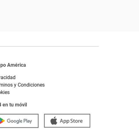
upo América
vacidad
minos y Condiciones
kies
 en tu móvil