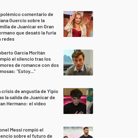
 polémico comentario de
iana Guercio sobre la
milia de Juanicar en Gran
rmano que desató la furia
n redes
berto García Moritán
mpió el silencio tras los
umores de romance con dos
mosas: "Estoy..."
 crisis de angustia de Yipio
as la salida de Juanicar de
an Hermano: el video
onel Messi rompió el
lencio sobre el futuro de