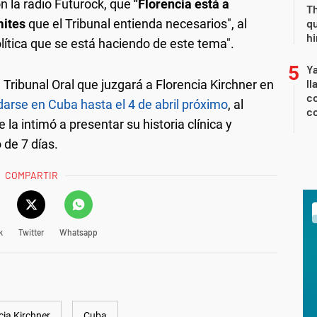
n la radio Futurock, que
"Florencia está a
Th
mites
que el Tribunal entienda necesarios", al
qu
h
olítica que se está haciendo de este tema".
Y
ll
 Tribunal Oral que juzgará a Florencia Kirchner en
co
darse en Cuba hasta el 4 de abril próximo
, al
co
la intimó a presentar su historia clínica y
de 7 días.
COMPARTIR
k
Twitter
Whatsapp
cia Kirchner
Cuba