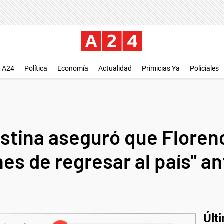
o A24
Política
Economía
Actualidad
Primicias Ya
Policiales
istina aseguró que Florenc
es de regresar al país" ant
Últ