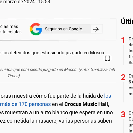
e marzo de 2024 - 15:53
Últ
Co
de
in
fi
S
tenidos que está siendo juzgado en Moscú. (Foto: Gentileza Teh
Es
Times)
6 
es
m
 horas muestra cómo fue parte de la huida de
los
e más de 170 personas
en el
Crocus Music Hall
,
es muestran a un auto blanco que espera en uno
Cr
Gu
 vez cometida la masacre, varias personas suben
un
in