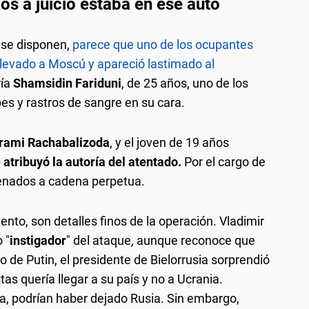
dos a juicio estaba en ese auto
 se disponen,
parece que uno de los ocupantes
 llevado a Moscú y apareció lastimado al
ría
Shamsidin Fariduni
, de 25 años, uno de los
s y rastros de sangre en su cara.
rami Rachabalizoda
, y el joven de 19 años
tribuyó la autoría del atentado.
Por el cargo de
denados a cadena perpetua.
mento, son detalles finos de la operación. Vladimir
 "
instigador
" del ataque, aunque reconoce que
do de Putin, el presidente de Bielorrusia sorprendió
tas quería llegar a su país y no a Ucrania.
ta, podrían haber dejado Rusia. Sin embargo,