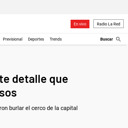
En vivo
Radio La Red
Previsional
Deportes
Trends
te detalle que
osos
 burlar el cerco de la capital