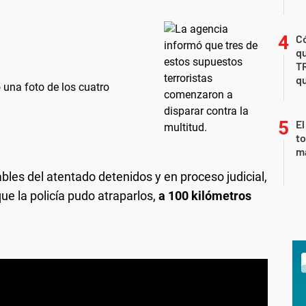
Có
qu
T
qu
 una foto de los cuatro
El
to
m
les del atentado detenidos y en proceso judicial,
ue la policía pudo atraparlos,
a 100 kilómetros