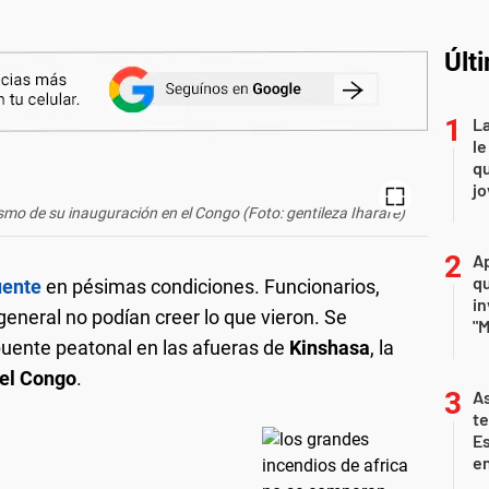
Últ
La
le
qu
j
smo de su inauguración en el Congo (Foto: gentileza Iharare)
Ap
qu
uente
en pésimas condiciones. Funcionarios,
in
general no podían creer lo que vieron. Se
"M
puente peatonal en las afueras de
Kinshasa
, la
el Congo
.
As
te
E
en