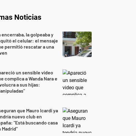
imas Noticias
 encerraba, la golpeaba y
 quitó el celular: el mensaje
e permitió rescatar a una
oven
areció un sensible video
e complica a Wanda Nara e
volucra a sus hijas:
anipuladas"
eguran que Mauro Icardi ya
ndría nuevo club en
spaña: "Está buscando casa
 Madrid"