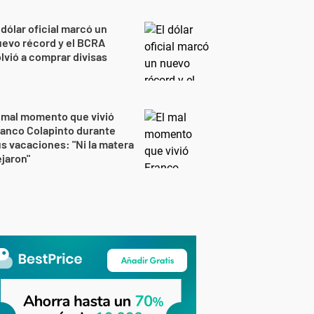
 dólar oficial marcó un
evo récord y el BCRA
lvió a comprar divisas
 mal momento que vivió
anco Colapinto durante
s vacaciones: "Ni la matera
jaron"