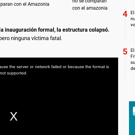
mparan con el Amazonia
El
nu
vo
la inauguración formal, la estructura colapsó.
ero ninguna víctima fatal.
El
Fr
su
de