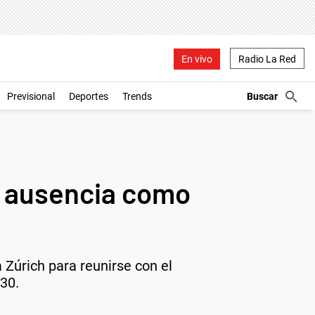
En vivo
Radio La Red
Previsional
Deportes
Trends
su ausencia como
 Zúrich para reunirse con el
030.