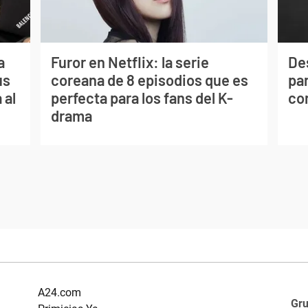
a
Furor en Netflix: la serie
De
us
coreana de 8 episodios que es
par
 al
perfecta para los fans del K-
co
drama
A24.com
Gr