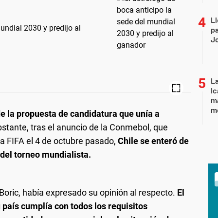
Ll
undial 2030 y predijo al
pa
J
La
Ic
ma
m
de la propuesta de candidatura que unía a
stante, tras el anuncio de la Conmebol, que
la FIFA el 4 de octubre pasado,
Chile se enteró de
 del torneo mundialista.
l Boric, había expresado su opinión al respecto.
El
 país cumplía con todos los requisitos