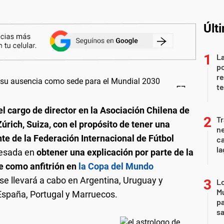
Últ
La
po
re
te
el cargo de director en la Asociación Chilena de
Tr
úrich, Suiza, con el propósito de tener una
ne
nte de la Federación Internacional de Fútbol
ca
la
resada en
obtener una explicación por parte de la
le como anfitrión en
la Copa del Mundo
l se llevará a cabo en Argentina, Uruguay y
Lo
Mu
España, Portugal y Marruecos.
pa
sa