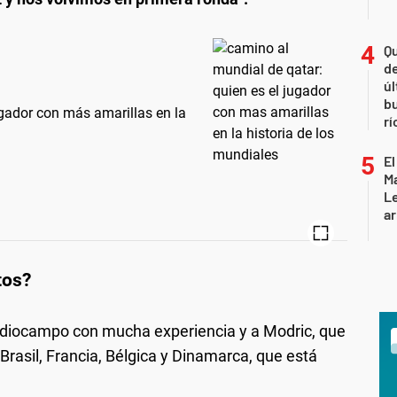
Qu
de
úl
b
ugador con más amarillas en la
rí
El
Ma
L
ar
tos
?
diocampo con mucha experiencia y a Modric, que
Brasil, Francia, Bélgica y Dinamarca, que está