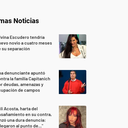
imas Noticias
lvina Escudero tendría
evo novio a cuatro meses
 su separación
na denunciante apuntó
ntra la familia Capitanich
or deudas, amenazas y
cupación de campos
li Acosta, harta del
sañamiento en su contra,
nzó una dura denuncia:
legaron al punto de..."