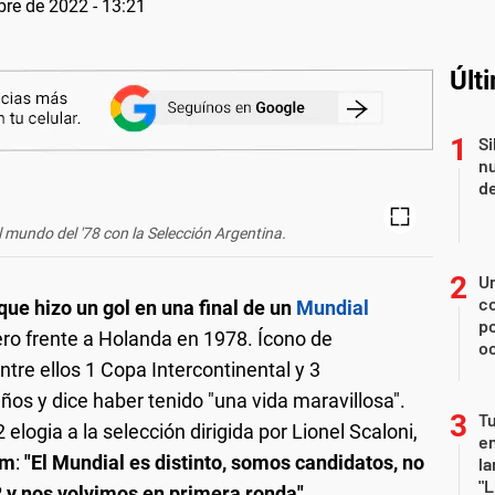
bre de 2022 - 13:21
Últ
Si
nu
de
 mundo del '78 con la Selección Argentina.
U
co
que hizo un gol en una final de un
Mundial
p
cero frente a Holanda en 1978. Ícono de
o
ntre ellos 1 Copa Intercontinental y 3
años y dice haber tenido "una vida maravillosa".
Tu
logia a la selección dirigida por Lionel Scaloni,
en
om
:
"El Mundial es distinto, somos candidatos, no
la
"L
2 y nos volvimos en primera ronda".