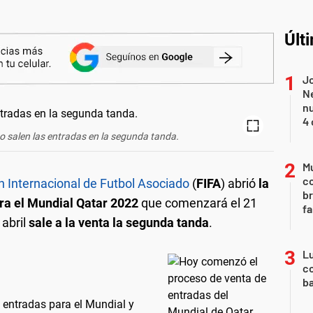
Últ
Jo
Ne
nu
4 
o salen las entradas en la segunda tanda.
Mu
c
n Internacional de Futbol Asociado
(
FIFA
) abrió
la
br
ra el Mundial Qatar 2022
que comenzará el 21
fa
 abril
sale a la venta la segunda tanda
.
Lu
co
ba
 entradas para el Mundial y