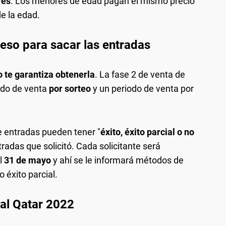
res
. Los menores de edad pagan el mismo precio
e la edad.
eso para sacar las entradas
o te garantiza obtenerla
. La fase 2 de venta de
odo de venta
por sorteo
y un periodo de venta por
e entradas pueden tener "
éxito, éxito parcial o no
tradas que solicitó. Cada solicitante será
l
31 de mayo
y ahí se le informará métodos de
 éxito parcial.
ial Qatar 2022