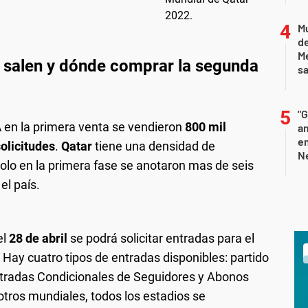
Mu
de
M
 salen y dónde comprar la segunda
sa
"G
A
en la primera venta se vendieron
800 mil
am
e
olicitudes
.
Qatar
tiene una densidad de
Ne
 solo en la primera fase se anotaron mas de seis
el país.
el
28 de abril
se podrá solicitar entradas para el
. Hay cuatro tipos de entradas disponibles: partido
Entradas Condicionales de Seguidores y Abonos
otros mundiales, todos los estadios se