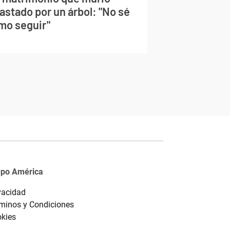
astado por un árbol: "No sé
mo seguir"
upo América
vacidad
minos y Condiciones
kies