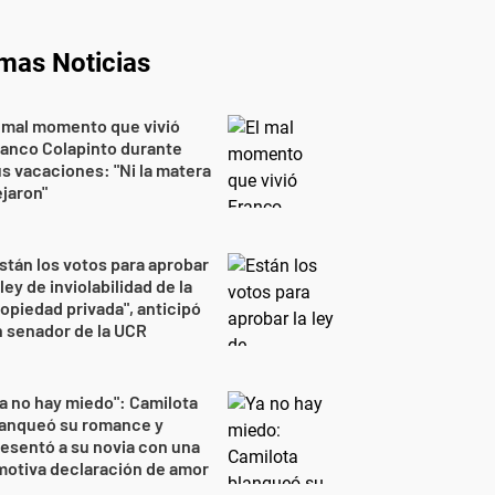
imas Noticias
 mal momento que vivió
anco Colapinto durante
s vacaciones: "Ni la matera
jaron"
stán los votos para aprobar
 ley de inviolabilidad de la
opiedad privada", anticipó
 senador de la UCR
a no hay miedo": Camilota
lanqueó su romance y
esentó a su novia con una
otiva declaración de amor