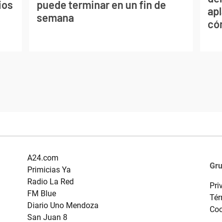
ios
puede terminar en un fin de
apl
semana
có
A24.com
Gr
Primicias Ya
Radio La Red
Pri
FM Blue
Tér
Diario Uno Mendoza
Coo
San Juan 8