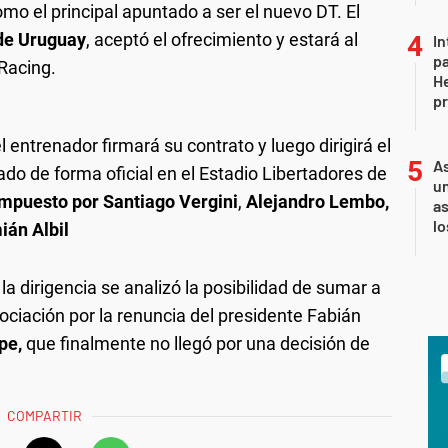
omo el principal apuntado a ser el nuevo DT. El
de Uruguay
, aceptó el ofrecimiento y estará al
In
pa
Racing.
He
pr
 entrenador firmará su contrato y luego dirigirá el
As
do de forma oficial en el Estadio Libertadores de
un
ompuesto por Santiago Vergini
,
Alejandro Lembo,
as
l
án Albil
 la dirigencia se analizó la posibilidad de sumar a
ociación por la renuncia del presidente Fabián
pe,
que finalmente no llegó por una decisión de
COMPARTIR