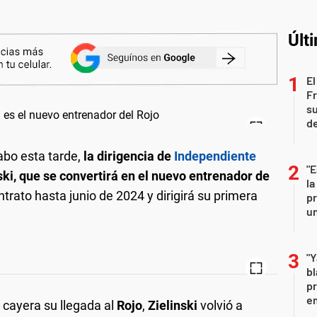
Últ
El
Fr
su
de
abo esta tarde,
la dirigencia de
Independiente
"E
ski, que se convertirá en el nuevo entrenador de
la
trato hasta junio de 2024 y dirigirá su primera
pr
un
"Y
b
pr
em
cayera su llegada al
Rojo
,
Zielinski
volvió a