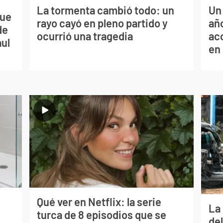
La tormenta cambió todo: un
Un
que
rayo cayó en pleno partido y
año
de
ocurrió una tragedia
ac
aul
en
Qué ver en Netflix: la serie
La 
turca de 8 episodios que se
de