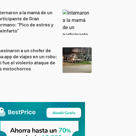
ternaron a la mamá de un
rticipante de Gran
rmano: "Pico de estrés y
einfarto"
esinaron a un chofer de
a app de viajes en un robo:
í fue el violento ataque de
os motochorros