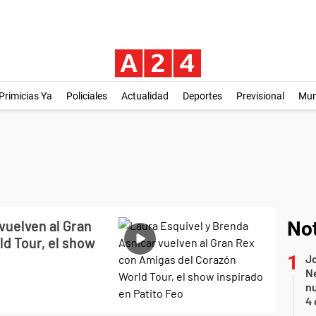
Primicias Ya
Policiales
Actualidad
Deportes
Previsional
Mu
vuelven al Gran
Not
d Tour, el show
Jo
Ne
nu
4 