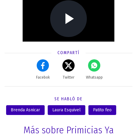
COMPARTÍ
Facebok
Twitter
Whatsapp
SE HABLÓ DE
Brenda Asnicar
Laura Esquivel
Patito feo
Más sobre Primicias Ya