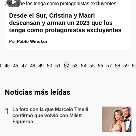
Desde el Sur, Cristina y Macri
descansan y arman un 2023 que los
tenga como protagonistas excluyentes
Por
Pablo Winokur
4
45
46
47
48
49
50
51
52
53
54
55
56
57
58
59
6
Noticias más leídas
La foto con la que Marcelo Tinelli
confirmó que volvió con Milett
Figueroa