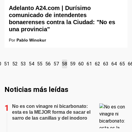
Adelanto A24.com | Durísimo
comunicado de intendentes
bonaerenses contra la Ciudad: "No es
una provincia"
Por
Pablo Winokur
0
51
52
53
54
55
56
57
58
59
60
61
62
63
64
65
6
Noticias más leídas
No es con vinagre ni bicarbonato:
esta es la MEJOR forma de sacar el
sarro de las canillas y del inodoro