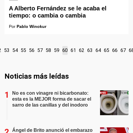
A Alberto Fernández se le acaba el
tiempo: o cambia o cambia
Por
Pablo Winokur
2
53
54
55
56
57
58
59
60
61
62
63
64
65
66
67
6
Noticias más leídas
No es con vinagre ni bicarbonato:
esta es la MEJOR forma de sacar el
sarro de las canillas y del inodoro
Ángel de Brito anunció el embarazo