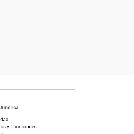
 América
idad
os y Condiciones
es