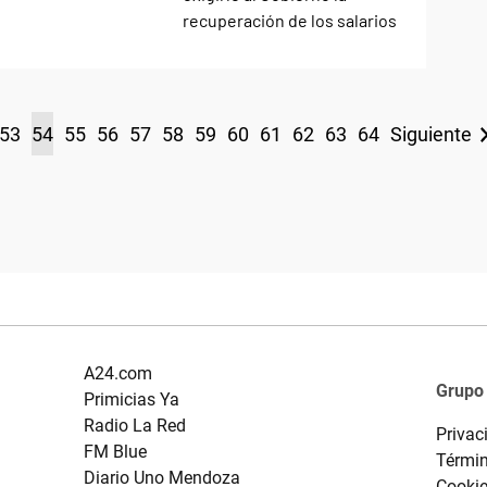
53
54
55
56
57
58
59
60
61
62
63
64
Siguiente
A24.com
Grupo
Primicias Ya
Radio La Red
Privac
FM Blue
Términ
Diario Uno Mendoza
Cooki