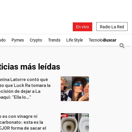
En vivo
Radio La Red
ndo
Pymes
Crypto
Trends
Life Style
Tecnología
icias más leídas
nina Latorre contó qué
zo que Luck Ra tomara la
cisión de dejar a La
aqui: "Ella lo..."
 es con vinagre ni
carbonato: esta es la
JOR forma de sacar el