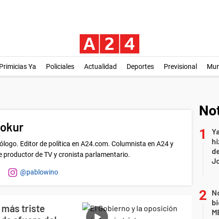
Primicias Ya
Policiales
Actualidad
Deportes
Previsional
Mu
Not
nokur
Ya
hi
itólogo. Editor de política en A24.com. Columnista en A24 y
de
e productor de TV y cronista parlamentario.
Jo
@pablowino
No
bi
 más triste
ME