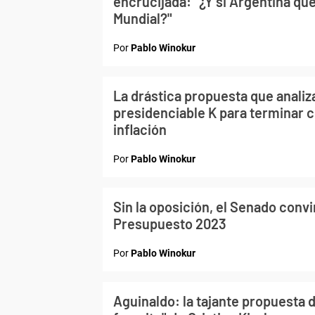
encrucijada: "¿Y si Argentina qu
Mundial?"
Por
Pablo Winokur
La drástica propuesta que analiz
presidenciable K para terminar co
inflación
Por
Pablo Winokur
Sin la oposición, el Senado convir
Presupuesto 2023
Por
Pablo Winokur
Aguinaldo: la tajante propuesta d