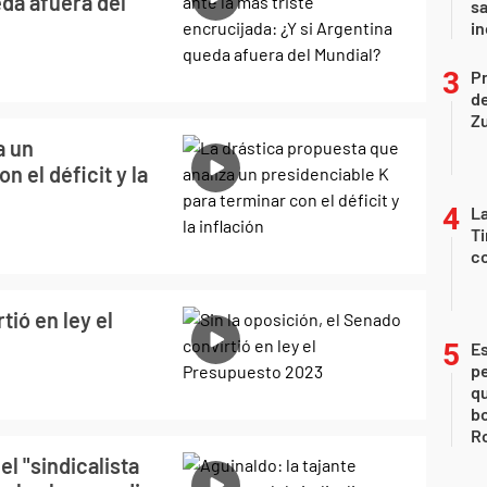
eda afuera del
sa
i
P
d
Z
a un
n el déficit y la
La
Ti
co
tió en ley el
Es
p
qu
bo
Ro
el "sindicalista