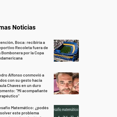
imas Noticias
ención, Boca: recibiría a
portivo Recoleta fuera de
a Bombonera por la Copa
udamericana
edro Alfonso conmovió a
dos con su gesto hacia
ula Chaves en un duro
omento: "Mi acompañante
rapéutico"
esafío Matemático: ¿podés
solver este problema