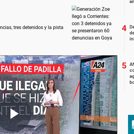
an
De
cias, tres detenidos y la pista
de
in
A
co
ag
b