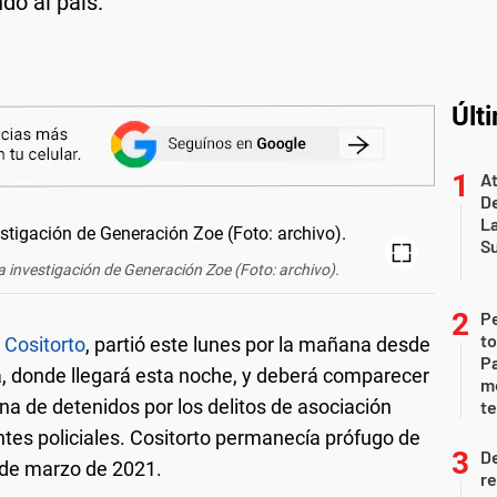
do al país.
Últ
At
De
L
S
la investigación de Generación Zoe (Foto: archivo).
P
to
 Cositorto
, partió este lunes por la mañana desde
Pa
a, donde llegará esta noche, y deberá comparecer
m
ena de detenidos por los delitos de asociación
te
entes policiales. Cositorto permanecía prófugo de
D
 de marzo de 2021.
re