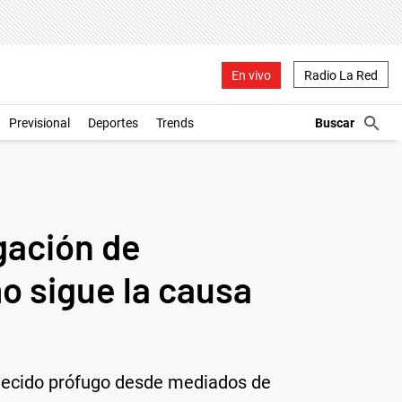
En vivo
Radio La Red
Previsional
Deportes
Trends
igación de
o sigue la causa
necido prófugo desde mediados de