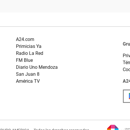
A24.com
Gr
Primicias Ya
Radio La Red
Pri
FM Blue
Tér
Diario Uno Mendoza
Coo
San Juan 8
América TV
A24