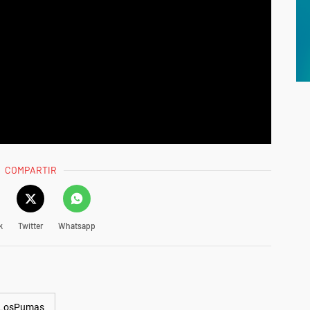
COMPARTIR
k
Twitter
Whatsapp
LosPumas