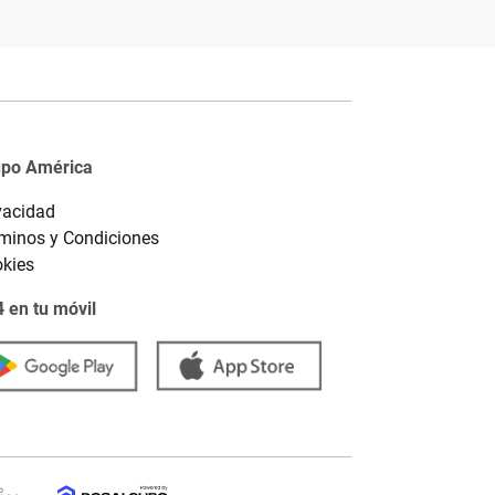
upo América
vacidad
minos y Condiciones
kies
 en tu móvil