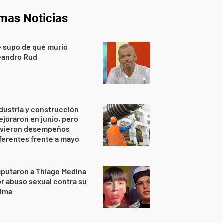
imas Noticias
 supo de qué murió
eandro Rud
dustria y construcción
joraron en junio, pero
uvieron desempeños
ferentes frente a mayo
putaron a Thiago Medina
r abuso sexual contra su
rima