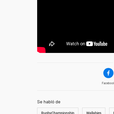
Faceboo
Se habló de
RugbyChampionship
Wallabies