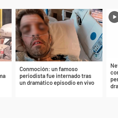
Net
Conmoción: un famoso
co
lma
periodista fue internado tras
per
un dramático episodio en vivo
dr