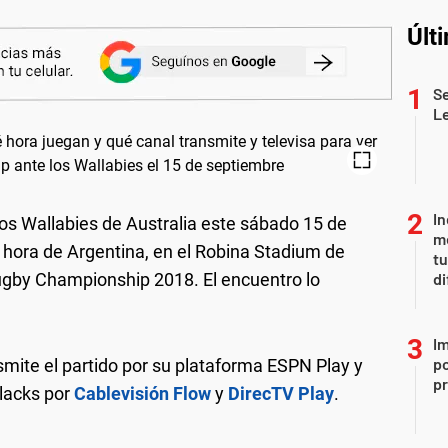
Últ
Se
L
In
s Wallabies de Australia este sábado 15 de
me
 hora de Argentina, en el Robina Stadium de
t
Rugby Championship 2018. El encuentro lo
di
Im
po
mite el partido por su plataforma ESPN Play y
p
lacks por
Cablevisión Flow
y
DirecTV Play
.