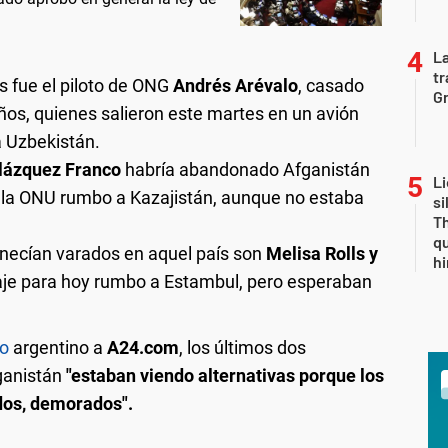
La
tr
is fue el piloto de ONG
Andrés Arévalo
, casado
Gr
eños, quienes salieron este martes en un avión
a Uzbekistán.
elázquez Franco
habría abandonado Afganistán
Li
ela ONU rumbo a Kazajistán, aunque no estaba
si
Th
qu
necían varados en aquel país son
Melisa Rolls y
h
aje para hoy rumbo a Estambul, pero esperaban
no
argentino a
A24.com
, los últimos dos
ganistán
"estaban viendo alternativas porque los
dos, demorados".