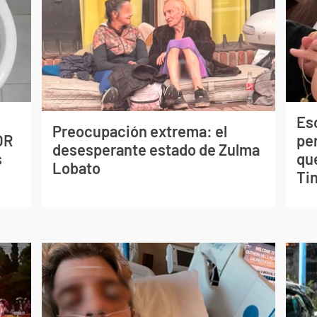
Esc
Preocupación extrema: el
OR
pe
desesperante estado de Zulma
s
qu
Lobato
Tin