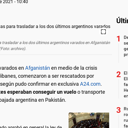
e 2021 - 10:40
Últ
D
se
a trasladar a los dos últimos argentinos varados en Afganistán
ge
(Foto: archivo).
pr
varados en
Afganistán
en medio de la crisis
El
talibanes, comenzaron a ser rescatados por
El
, según pudo confirmar en exclusiva
A24.com
.
fa
He
ntes esperaban conseguir un vuelo
o transporte
e
mbajada argentina en Pakistán.
Ro
ro
r
fa
do aprobó en general la ley de