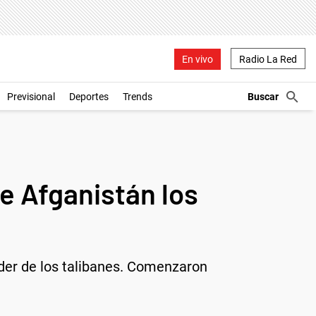
En vivo
Radio La Red
Previsional
Deportes
Trends
de Afganistán los
oder de los talibanes. Comenzaron