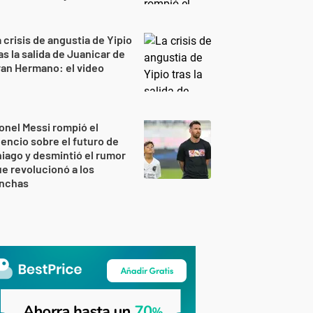
 crisis de angustia de Yipio
as la salida de Juanicar de
an Hermano: el video
onel Messi rompió el
lencio sobre el futuro de
iago y desmintió el rumor
e revolucionó a los
inchas