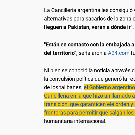
La Cancillería argentina les consiguió
alternativas para sacarlos de la zona c
lleguen a Pakistan, verán a dónde ir"
,
"Están en contacto con la embajada a
del territorio"
, señalaron a
A24.com
fu
Ni bien se conoció la noticia a través
la convulsión política que generó la r
de los talibanes,
el Gobierno argentino
Cancillería en la que hizo un llamado 
transición, que garanticen ele orden y 
fronteras para permitir que salgan lo
humanitaria internacional.