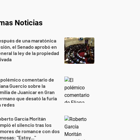
imas Noticias
espués de una maratónica
sión, el Senado aprobó en
neral la ley de la propiedad
ivada
 polémico comentario de
iana Guercio sobre la
milia de Juanicar en Gran
rmano que desató la furia
n redes
berto García Moritán
mpió el silencio tras los
umores de romance con dos
mosas: "Estoy..."