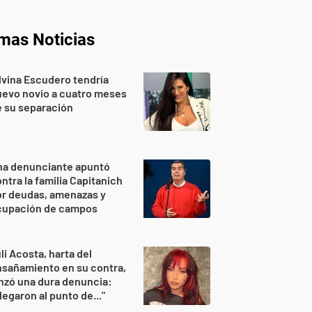
imas Noticias
lvina Escudero tendría
evo novio a cuatro meses
 su separación
na denunciante apuntó
ntra la familia Capitanich
or deudas, amenazas y
cupación de campos
li Acosta, harta del
sañamiento en su contra,
nzó una dura denuncia:
legaron al punto de..."