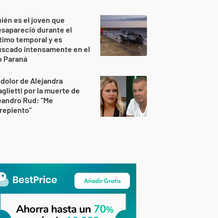
ién es el joven que
sapareció durante el
timo temporal y es
uscado intensamente en el
o Paraná
 dolor de Alejandra
glietti por la muerte de
eandro Rud: "Me
repiento"