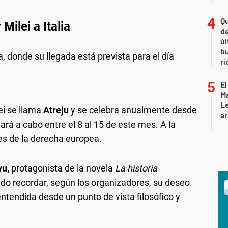
Qu
Milei a Italia
de
úl
b
a, donde su llegada está prevista para el día
rí
El
Ma
L
lei se llama
Atreju
y se celebra anualmente desde
ar
rá a cabo entre el 8 al 15 de este mes. A la
tes de la derecha europea.
yu,
protagonista de la novela
La historia
do recordar, según los organizadores, su deseo
ntendida desde un punto de vista filosófico y