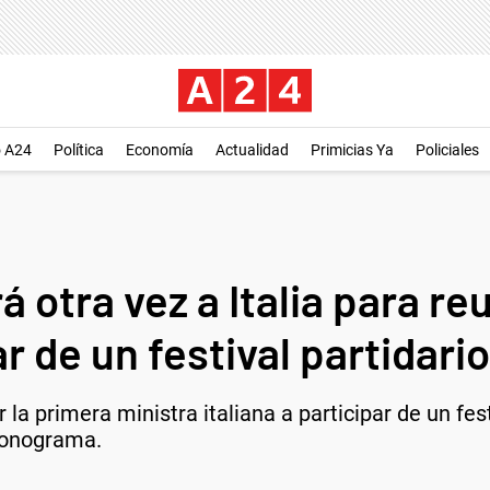
o A24
Política
Economía
Actualidad
Primicias Ya
Policiales
rá otra vez a Italia para r
r de un festival partidario
r la primera ministra italiana a participar de un fes
cronograma.