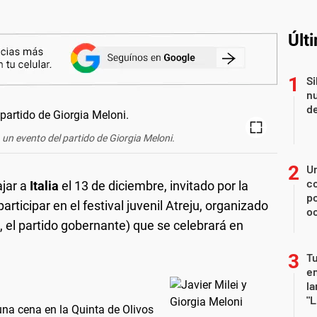
Últ
Si
nu
de
 a un evento del partido de Giorgia Meloni.
U
co
jar a
Italia
el 13 de diciembre, invitado por la
p
participar en el festival juvenil Atreju, organizado
o
ia, el partido gobernante) que se celebrará en
Tu
en
la
"L
una cena en la Quinta de Olivos