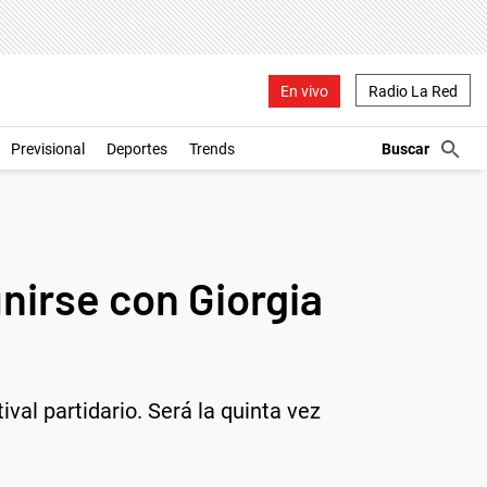
En vivo
Radio La Red
Previsional
Deportes
Trends
eunirse con Giorgia
tival partidario. Será la quinta vez